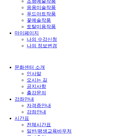
조형예술작품
응용미술작품
푸드아트작품
꽃예술작품
토탈미용작품
마이페이지
나의 수강신청
나의 정보변경
문화센터 소개
인사말
오시는 길
공지사항
출강문의
강좌안내
자격증안내
강좌안내
시간표
전체시간표
일반/평생교육바우처