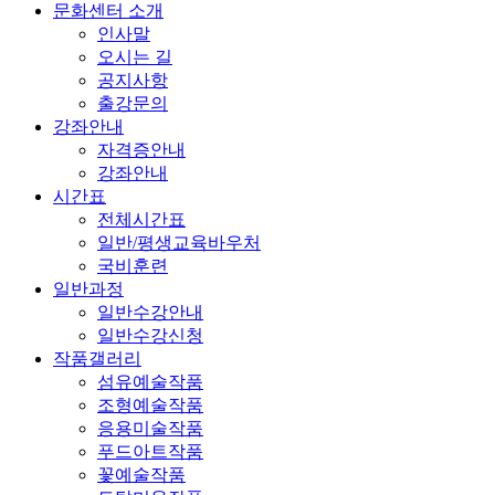
문화센터 소개
인사말
오시는 길
공지사항
출강문의
강좌안내
자격증안내
강좌안내
시간표
전체시간표
일반/평생교육바우처
국비훈련
일반과정
일반수강안내
일반수강신청
작품갤러리
섬유예술작품
조형예술작품
응용미술작품
푸드아트작품
꽃예술작품