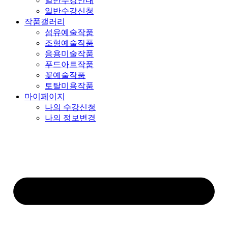
일반수강안내
일반수강신청
작품갤러리
섬유예술작품
조형예술작품
응용미술작품
푸드아트작품
꽃예술작품
토탈미용작품
마이페이지
나의 수강신청
나의 정보변경