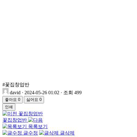
#꽃집창업반
david
·
2024-05-26 01:02
·
조회 499
좋아요
0
싫어요
0
인쇄
꽃집창업반
꽃집창업반
목록보기
글수정
글삭제