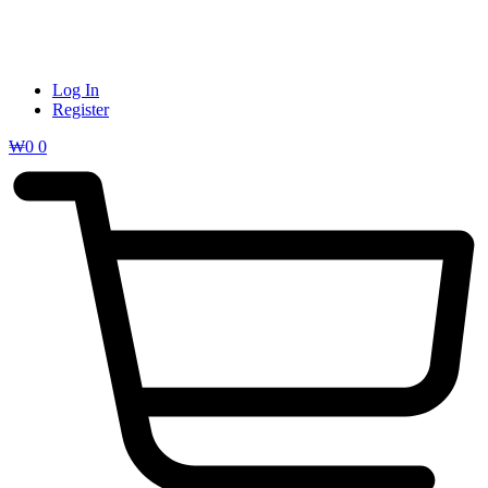
Log In
Register
₩
0
0