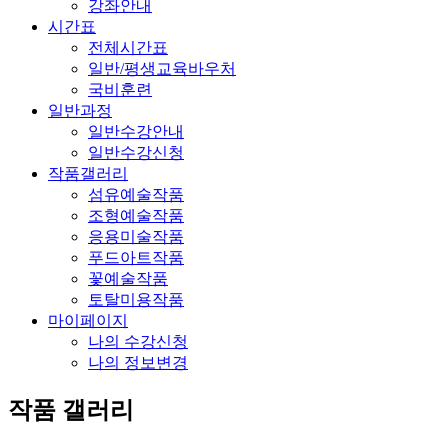
강좌안내
시간표
전체시간표
일반/평생교육바우처
국비훈련
일반과정
일반수강안내
일반수강신청
작품갤러리
섬유예술작품
조형예술작품
응용미술작품
푸드아트작품
꽃예술작품
토탈미용작품
마이페이지
나의 수강신청
나의 정보변경
작품 갤러리