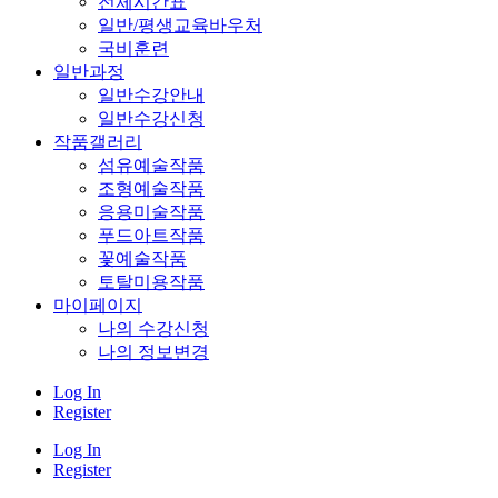
전체시간표
일반/평생교육바우처
국비훈련
일반과정
일반수강안내
일반수강신청
작품갤러리
섬유예술작품
조형예술작품
응용미술작품
푸드아트작품
꽃예술작품
토탈미용작품
마이페이지
나의 수강신청
나의 정보변경
Log In
Register
Log In
Register