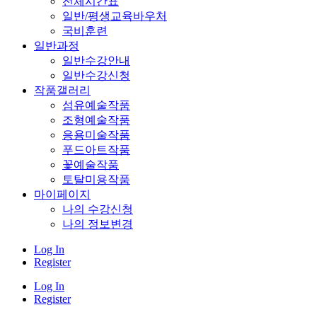
전체시간표
일반/평생교육바우처
국비훈련
일반과정
일반수강안내
일반수강신청
작품갤러리
섬유예술작품
조형예술작품
응용미술작품
푸드아트작품
꽃예술작품
토탈미용작품
마이페이지
나의 수강신청
나의 정보변경
Log In
Register
Log In
Register