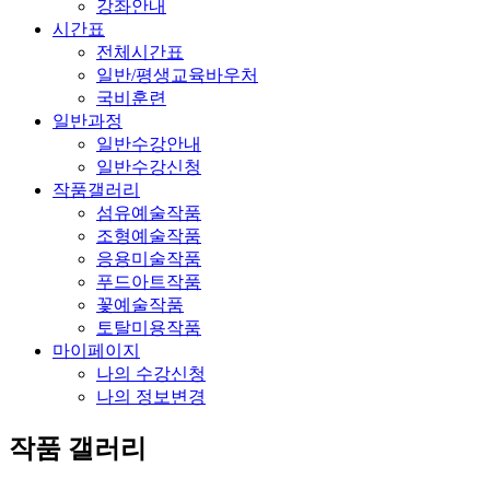
강좌안내
시간표
전체시간표
일반/평생교육바우처
국비훈련
일반과정
일반수강안내
일반수강신청
작품갤러리
섬유예술작품
조형예술작품
응용미술작품
푸드아트작품
꽃예술작품
토탈미용작품
마이페이지
나의 수강신청
나의 정보변경
작품 갤러리