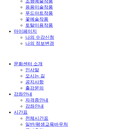
조형예술작품
응용미술작품
푸드아트작품
꽃예술작품
토탈미용작품
마이페이지
나의 수강신청
나의 정보변경
문화센터 소개
인사말
오시는 길
공지사항
출강문의
강좌안내
자격증안내
강좌안내
시간표
전체시간표
일반/평생교육바우처