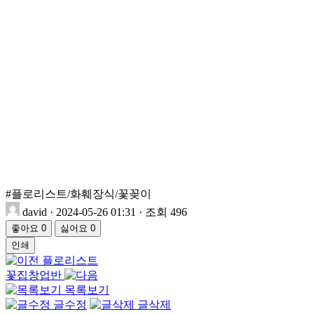
#플로리스트/화훼장식/꽃꽂이
david
·
2024-05-26 01:31
·
조회 496
좋아요
0
싫어요
0
인쇄
플로리스트
꽃집창업반
목록보기
글수정
글삭제