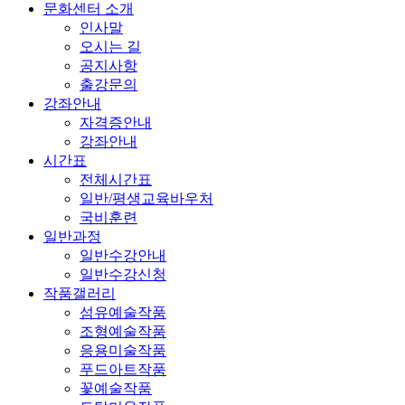
문화센터 소개
인사말
오시는 길
공지사항
출강문의
강좌안내
자격증안내
강좌안내
시간표
전체시간표
일반/평생교육바우처
국비훈련
일반과정
일반수강안내
일반수강신청
작품갤러리
섬유예술작품
조형예술작품
응용미술작품
푸드아트작품
꽃예술작품