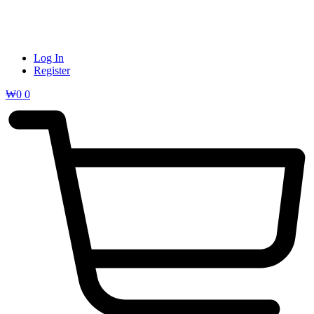
Log In
Register
₩
0
0