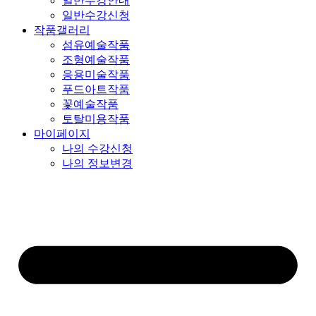
일반수강안내
일반수강신청
작품갤러리
섬유예술작품
조형예술작품
응용미술작품
푸드아트작품
꽃예술작품
토탈미용작품
마이페이지
나의 수강신청
나의 정보변경