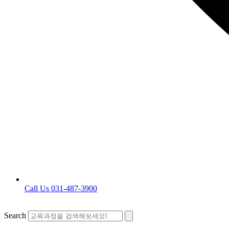
Call Us 031-487-3900
Search