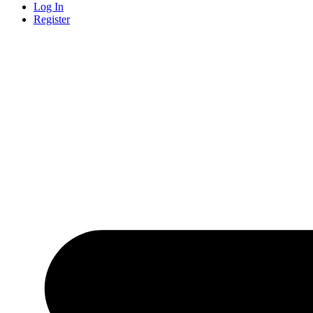
Log In
Register