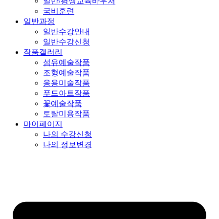
일반/평생교육바우처
국비훈련
일반과정
일반수강안내
일반수강신청
작품갤러리
섬유예술작품
조형예술작품
응용미술작품
푸드아트작품
꽃예술작품
토탈미용작품
마이페이지
나의 수강신청
나의 정보변경