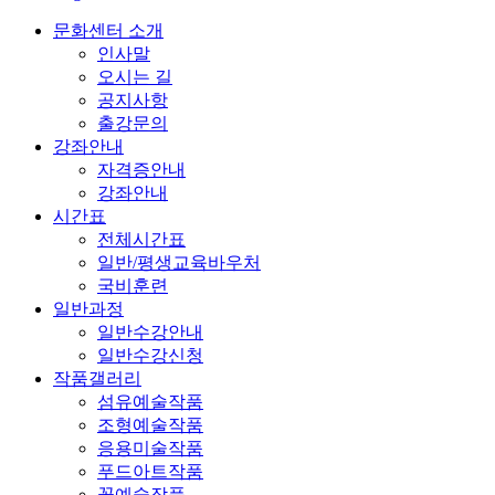
문화센터 소개
인사말
오시는 길
공지사항
출강문의
강좌안내
자격증안내
강좌안내
시간표
전체시간표
일반/평생교육바우처
국비훈련
일반과정
일반수강안내
일반수강신청
작품갤러리
섬유예술작품
조형예술작품
응용미술작품
푸드아트작품
꽃예술작품