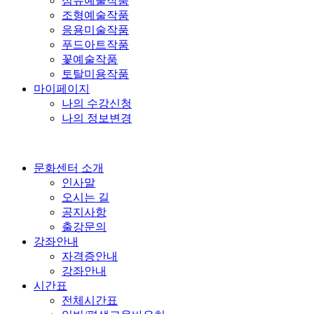
섬유예술작품
조형예술작품
응용미술작품
푸드아트작품
꽃예술작품
토탈미용작품
마이페이지
나의 수강신청
나의 정보변경
문화센터 소개
인사말
오시는 길
공지사항
출강문의
강좌안내
자격증안내
강좌안내
시간표
전체시간표