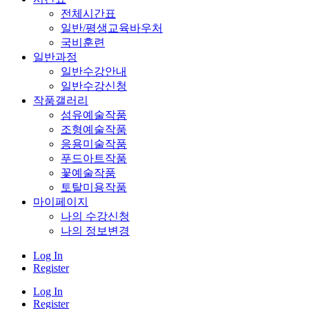
전체시간표
일반/평생교육바우처
국비훈련
일반과정
일반수강안내
일반수강신청
작품갤러리
섬유예술작품
조형예술작품
응용미술작품
푸드아트작품
꽃예술작품
토탈미용작품
마이페이지
나의 수강신청
나의 정보변경
Log In
Register
Log In
Register