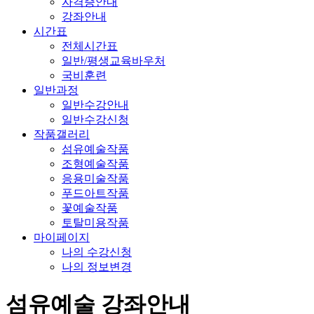
자격증안내
강좌안내
시간표
전체시간표
일반/평생교육바우처
국비훈련
일반과정
일반수강안내
일반수강신청
작품갤러리
섬유예술작품
조형예술작품
응용미술작품
푸드아트작품
꽃예술작품
토탈미용작품
마이페이지
나의 수강신청
나의 정보변경
섬유예술 강좌안내