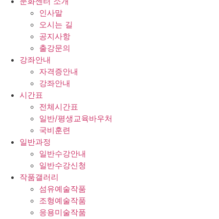
문화센터 소개
인사말
오시는 길
공지사항
출강문의
강좌안내
자격증안내
강좌안내
시간표
전체시간표
일반/평생교육바우처
국비훈련
일반과정
일반수강안내
일반수강신청
작품갤러리
섬유예술작품
조형예술작품
응용미술작품