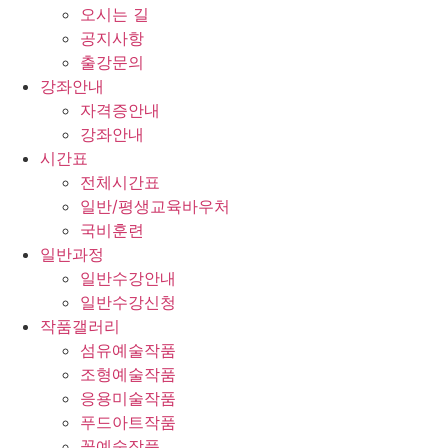
오시는 길
공지사항
출강문의
강좌안내
자격증안내
강좌안내
시간표
전체시간표
일반/평생교육바우처
국비훈련
일반과정
일반수강안내
일반수강신청
작품갤러리
섬유예술작품
조형예술작품
응용미술작품
푸드아트작품
꽃예술작품