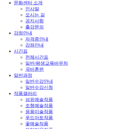
문화센터 소개
인사말
오시는 길
공지사항
출강문의
강좌안내
자격증안내
강좌안내
시간표
전체시간표
일반/평생교육바우처
국비훈련
일반과정
일반수강안내
일반수강신청
작품갤러리
섬유예술작품
조형예술작품
응용미술작품
푸드아트작품
꽃예술작품