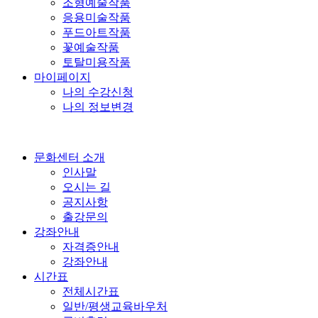
조형예술작품
응용미술작품
푸드아트작품
꽃예술작품
토탈미용작품
마이페이지
나의 수강신청
나의 정보변경
문화센터 소개
인사말
오시는 길
공지사항
출강문의
강좌안내
자격증안내
강좌안내
시간표
전체시간표
일반/평생교육바우처