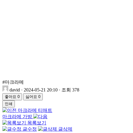
#마크라메
david
·
2024-05-21 20:10
·
조회 378
좋아요
0
싫어요
0
인쇄
마크라메 티매트
마크라메 가방
목록보기
글수정
글삭제