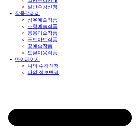
일반수강안내
일반수강신청
작품갤러리
섬유예술작품
조형예술작품
응용미술작품
푸드아트작품
꽃예술작품
토탈미용작품
마이페이지
나의 수강신청
나의 정보변경