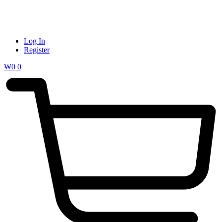
Log In
Register
₩
0
0