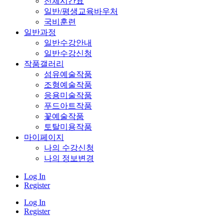
전체시간표
일반/평생교육바우처
국비훈련
일반과정
일반수강안내
일반수강신청
작품갤러리
섬유예술작품
조형예술작품
응용미술작품
푸드아트작품
꽃예술작품
토탈미용작품
마이페이지
나의 수강신청
나의 정보변경
Log In
Register
Log In
Register