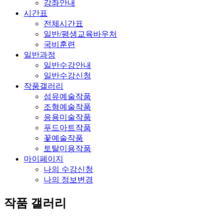
강좌안내
시간표
전체시간표
일반/평생교육바우처
국비훈련
일반과정
일반수강안내
일반수강신청
작품갤러리
섬유예술작품
조형예술작품
응용미술작품
푸드아트작품
꽃예술작품
토탈미용작품
마이페이지
나의 수강신청
나의 정보변경
작품 갤러리