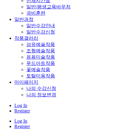
전체시간표
일반/평생교육바우처
국비훈련
일반과정
일반수강안내
일반수강신청
작품갤러리
섬유예술작품
조형예술작품
응용미술작품
푸드아트작품
꽃예술작품
토탈미용작품
마이페이지
나의 수강신청
나의 정보변경
Log In
Register
Log In
Register