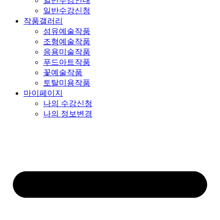
일반수강안내
일반수강신청
작품갤러리
섬유예술작품
조형예술작품
응용미술작품
푸드아트작품
꽃예술작품
토탈미용작품
마이페이지
나의 수강신청
나의 정보변경