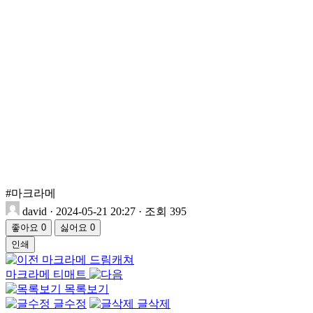
#마크라메
david
·
2024-05-21 20:27
·
조회 395
좋아요
0
싫어요
0
인쇄
마크라메 드림캐쳐
마크라메 티매트
목록보기
글수정
글삭제