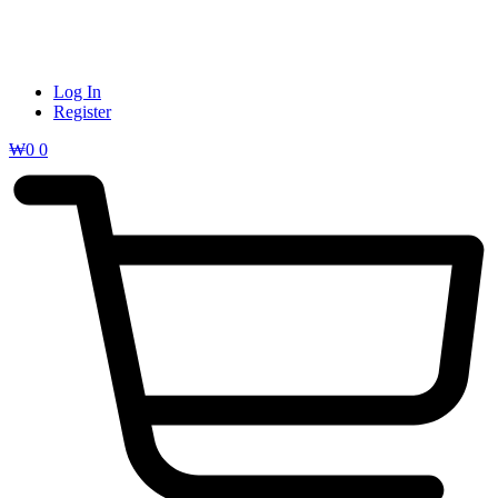
Log In
Register
₩
0
0