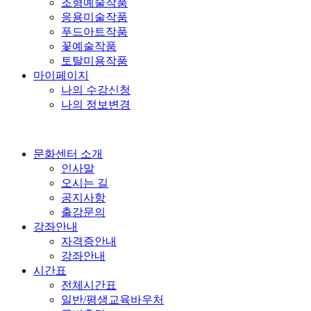
조형예술작품
응용미술작품
푸드아트작품
꽃예술작품
토탈미용작품
마이페이지
나의 수강신청
나의 정보변경
문화센터 소개
인사말
오시는 길
공지사항
출강문의
강좌안내
자격증안내
강좌안내
시간표
전체시간표
일반/평생교육바우처