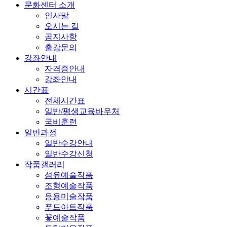
문화센터 소개
인사말
오시는 길
공지사항
출강문의
강좌안내
자격증안내
강좌안내
시간표
전체시간표
일반/평생교육바우처
국비훈련
일반과정
일반수강안내
일반수강신청
작품갤러리
섬유예술작품
조형예술작품
응용미술작품
푸드아트작품
꽃예술작품