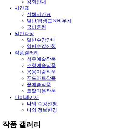
강좌안내
시간표
전체시간표
일반/평생교육바우처
국비훈련
일반과정
일반수강안내
일반수강신청
작품갤러리
섬유예술작품
조형예술작품
응용미술작품
푸드아트작품
꽃예술작품
토탈미용작품
마이페이지
나의 수강신청
나의 정보변경
작품 갤러리