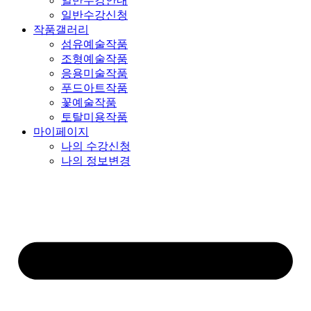
일반수강안내
일반수강신청
작품갤러리
섬유예술작품
조형예술작품
응용미술작품
푸드아트작품
꽃예술작품
토탈미용작품
마이페이지
나의 수강신청
나의 정보변경