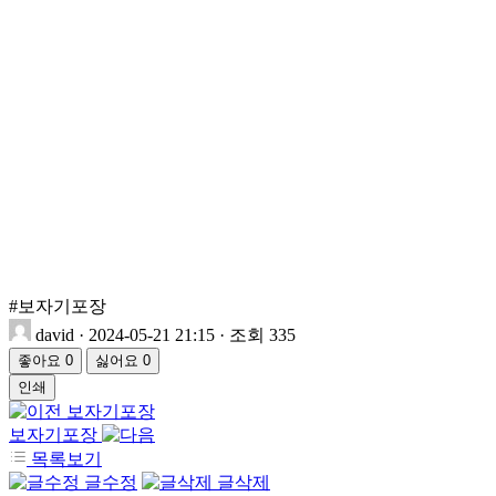
#보자기포장
david
·
2024-05-21 21:15
·
조회 335
좋아요
0
싫어요
0
인쇄
보자기포장
보자기포장
목록보기
글수정
글삭제