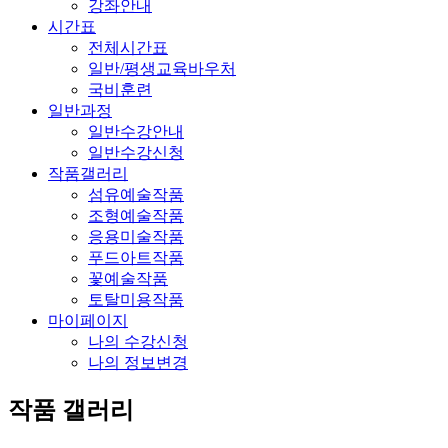
강좌안내
시간표
전체시간표
일반/평생교육바우처
국비훈련
일반과정
일반수강안내
일반수강신청
작품갤러리
섬유예술작품
조형예술작품
응용미술작품
푸드아트작품
꽃예술작품
토탈미용작품
마이페이지
나의 수강신청
나의 정보변경
작품 갤러리