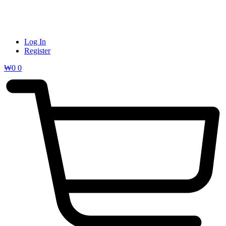
Log In
Register
₩
0
0