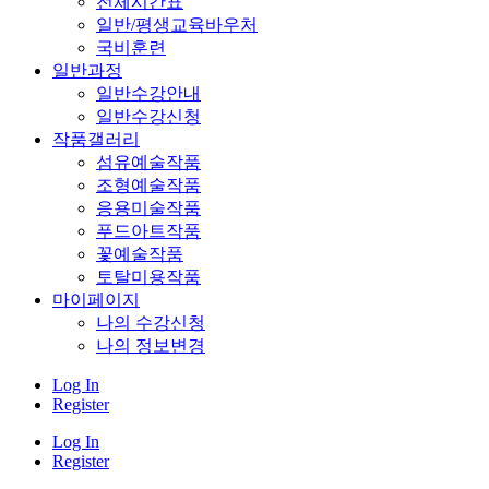
전체시간표
일반/평생교육바우처
국비훈련
일반과정
일반수강안내
일반수강신청
작품갤러리
섬유예술작품
조형예술작품
응용미술작품
푸드아트작품
꽃예술작품
토탈미용작품
마이페이지
나의 수강신청
나의 정보변경
Log In
Register
Log In
Register