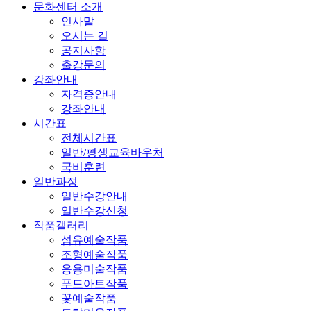
문화센터 소개
인사말
오시는 길
공지사항
출강문의
강좌안내
자격증안내
강좌안내
시간표
전체시간표
일반/평생교육바우처
국비훈련
일반과정
일반수강안내
일반수강신청
작품갤러리
섬유예술작품
조형예술작품
응용미술작품
푸드아트작품
꽃예술작품