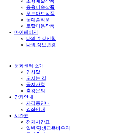
조형예술작품
응용미술작품
푸드아트작품
꽃예술작품
토탈미용작품
마이페이지
나의 수강신청
나의 정보변경
문화센터 소개
인사말
오시는 길
공지사항
출강문의
강좌안내
자격증안내
강좌안내
시간표
전체시간표
일반/평생교육바우처