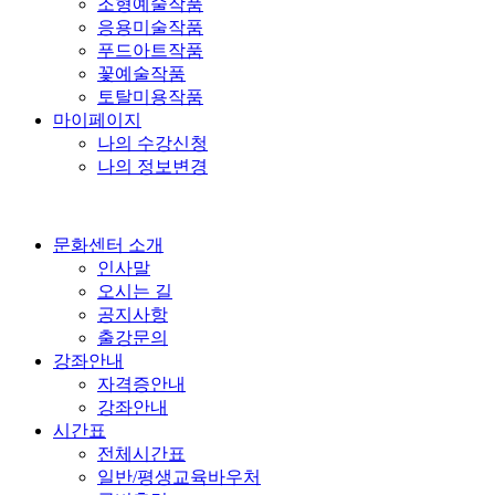
조형예술작품
응용미술작품
푸드아트작품
꽃예술작품
토탈미용작품
마이페이지
나의 수강신청
나의 정보변경
문화센터 소개
인사말
오시는 길
공지사항
출강문의
강좌안내
자격증안내
강좌안내
시간표
전체시간표
일반/평생교육바우처