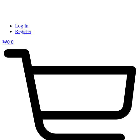
Log In
Register
₩
0
0