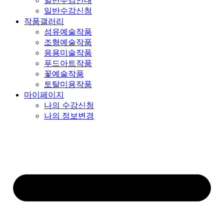
일반수강안내
일반수강신청
작품갤러리
섬유예술작품
조형예술작품
응용미술작품
푸드아트작품
꽃예술작품
토탈미용작품
마이페이지
나의 수강신청
나의 정보변경