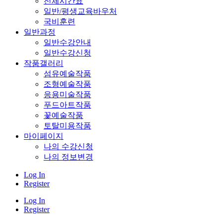
전체시간표
일반/평생교육바우처
국비훈련
일반과정
일반수강안내
일반수강신청
작품갤러리
섬유예술작품
조형예술작품
응용미술작품
푸드아트작품
꽃예술작품
토탈미용작품
마이페이지
나의 수강신청
나의 정보변경
Log In
Register
Log In
Register