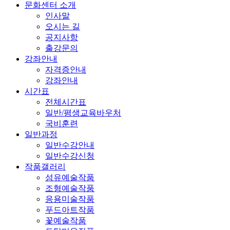
문화센터 소개
인사말
오시는 길
공지사항
출강문의
강좌안내
자격증안내
강좌안내
시간표
전체시간표
일반/평생교육바우처
국비훈련
일반과정
일반수강안내
일반수강신청
작품갤러리
섬유예술작품
조형예술작품
응용미술작품
푸드아트작품
꽃예술작품