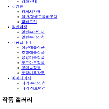
강좌안내
시간표
전체시간표
일반/평생교육바우처
국비훈련
일반과정
일반수강안내
일반수강신청
작품갤러리
섬유예술작품
조형예술작품
응용미술작품
푸드아트작품
꽃예술작품
토탈미용작품
마이페이지
나의 수강신청
나의 정보변경
작품 갤러리