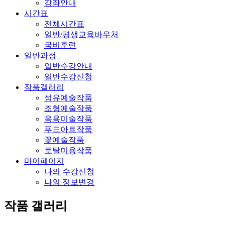
강좌안내
시간표
전체시간표
일반/평생교육바우처
국비훈련
일반과정
일반수강안내
일반수강신청
작품갤러리
섬유예술작품
조형예술작품
응용미술작품
푸드아트작품
꽃예술작품
토탈미용작품
마이페이지
나의 수강신청
나의 정보변경
작품 갤러리