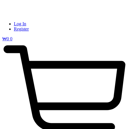
Log In
Register
₩
0
0