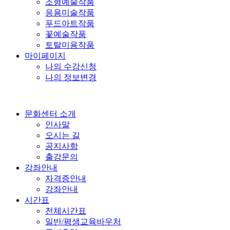
조형예술작품
응용미술작품
푸드아트작품
꽃예술작품
토탈미용작품
마이페이지
나의 수강신청
나의 정보변경
문화센터 소개
인사말
오시는 길
공지사항
출강문의
강좌안내
자격증안내
강좌안내
시간표
전체시간표
일반/평생교육바우처