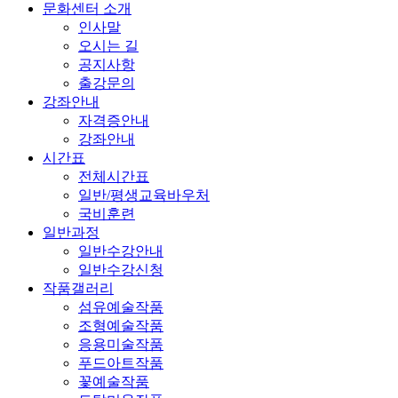
문화센터 소개
인사말
오시는 길
공지사항
출강문의
강좌안내
자격증안내
강좌안내
시간표
전체시간표
일반/평생교육바우처
국비훈련
일반과정
일반수강안내
일반수강신청
작품갤러리
섬유예술작품
조형예술작품
응용미술작품
푸드아트작품
꽃예술작품