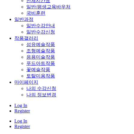
전체시간표
일반/평생교육바우처
국비훈련
일반과정
일반수강안내
일반수강신청
작품갤러리
섬유예술작품
조형예술작품
응용미술작품
푸드아트작품
꽃예술작품
토탈미용작품
마이페이지
나의 수강신청
나의 정보변경
Log In
Register
Log In
Register