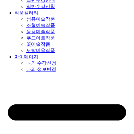
일반수강안내
일반수강신청
작품갤러리
섬유예술작품
조형예술작품
응용미술작품
푸드아트작품
꽃예술작품
토탈미용작품
마이페이지
나의 수강신청
나의 정보변경