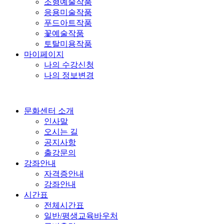
조형예술작품
응용미술작품
푸드아트작품
꽃예술작품
토탈미용작품
마이페이지
나의 수강신청
나의 정보변경
문화센터 소개
인사말
오시는 길
공지사항
출강문의
강좌안내
자격증안내
강좌안내
시간표
전체시간표
일반/평생교육바우처