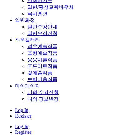
전체시간표
일반/평생교육바우처
국비훈련
일반과정
일반수강안내
일반수강신청
작품갤러리
섬유예술작품
조형예술작품
응용미술작품
푸드아트작품
꽃예술작품
토탈미용작품
마이페이지
나의 수강신청
나의 정보변경
Log In
Register
Log In
Register