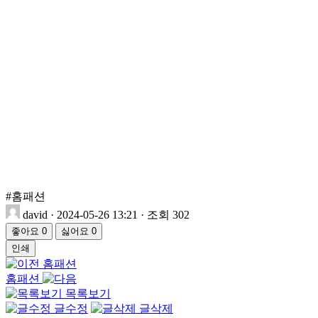
#홈패션
david
·
2024-05-26 13:21
·
조회 302
좋아요
0
싫어요
0
인쇄
홈패션
홈패션
목록보기
글수정
글삭제