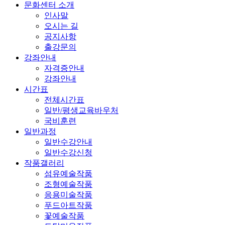
문화센터 소개
인사말
오시는 길
공지사항
출강문의
강좌안내
자격증안내
강좌안내
시간표
전체시간표
일반/평생교육바우처
국비훈련
일반과정
일반수강안내
일반수강신청
작품갤러리
섬유예술작품
조형예술작품
응용미술작품
푸드아트작품
꽃예술작품