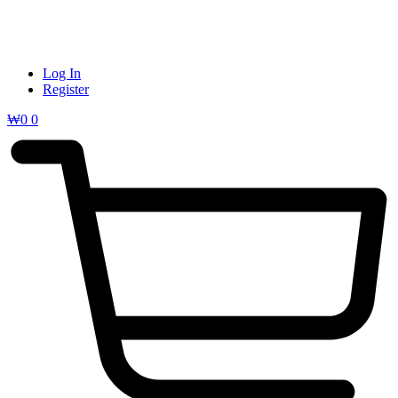
Log In
Register
₩
0
0