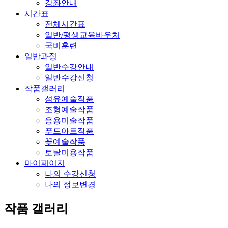
강좌안내
시간표
전체시간표
일반/평생교육바우처
국비훈련
일반과정
일반수강안내
일반수강신청
작품갤러리
섬유예술작품
조형예술작품
응용미술작품
푸드아트작품
꽃예술작품
토탈미용작품
마이페이지
나의 수강신청
나의 정보변경
작품 갤러리