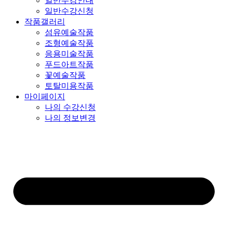
일반수강안내
일반수강신청
작품갤러리
섬유예술작품
조형예술작품
응용미술작품
푸드아트작품
꽃예술작품
토탈미용작품
마이페이지
나의 수강신청
나의 정보변경