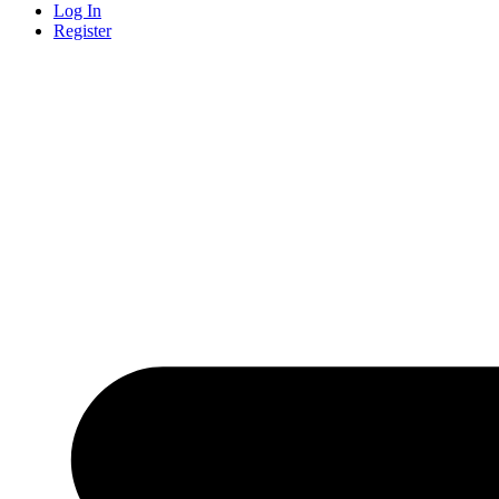
Log In
Register