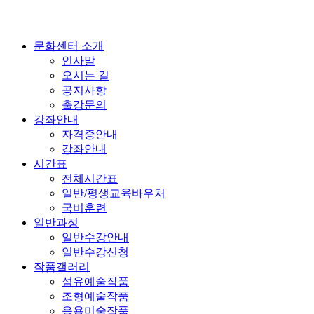
문화센터 소개
인사말
오시는 길
공지사항
출강문의
강좌안내
자격증안내
강좌안내
시간표
전체시간표
일반/평생교육바우처
국비훈련
일반과정
일반수강안내
일반수강신청
작품갤러리
섬유예술작품
조형예술작품
응용미술작품