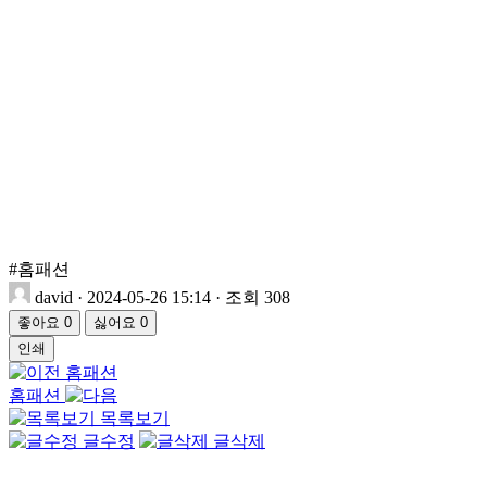
#홈패션
david
·
2024-05-26 15:14
·
조회 308
좋아요
0
싫어요
0
인쇄
홈패션
홈패션
목록보기
글수정
글삭제