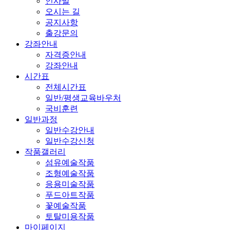
인사말
오시는 길
공지사항
출강문의
강좌안내
자격증안내
강좌안내
시간표
전체시간표
일반/평생교육바우처
국비훈련
일반과정
일반수강안내
일반수강신청
작품갤러리
섬유예술작품
조형예술작품
응용미술작품
푸드아트작품
꽃예술작품
토탈미용작품
마이페이지