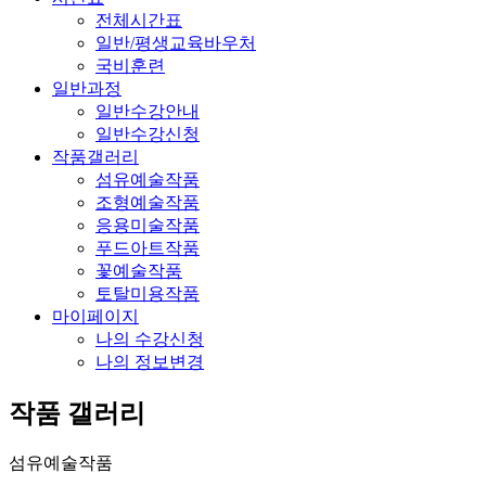
전체시간표
일반/평생교육바우처
국비훈련
일반과정
일반수강안내
일반수강신청
작품갤러리
섬유예술작품
조형예술작품
응용미술작품
푸드아트작품
꽃예술작품
토탈미용작품
마이페이지
나의 수강신청
나의 정보변경
작품 갤러리
섬유예술작품