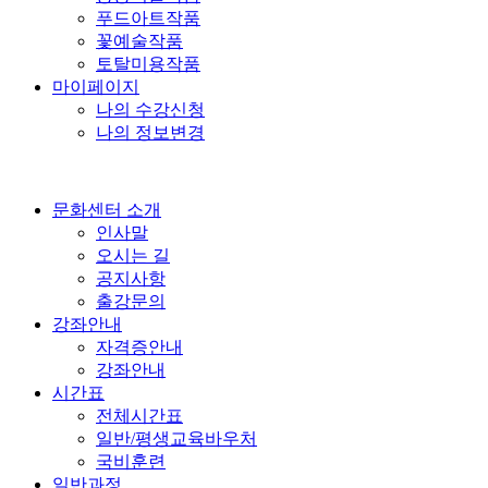
푸드아트작품
꽃예술작품
토탈미용작품
마이페이지
나의 수강신청
나의 정보변경
문화센터 소개
인사말
오시는 길
공지사항
출강문의
강좌안내
자격증안내
강좌안내
시간표
전체시간표
일반/평생교육바우처
국비훈련
일반과정