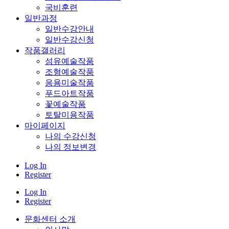
국비훈련
일반과정
일반수강안내
일반수강신청
작품갤러리
섬유예술작품
조형예술작품
응용미술작품
푸드아트작품
꽃예술작품
토탈미용작품
마이페이지
나의 수강신청
나의 정보변경
Log In
Register
Log In
Register
문화센터 소개