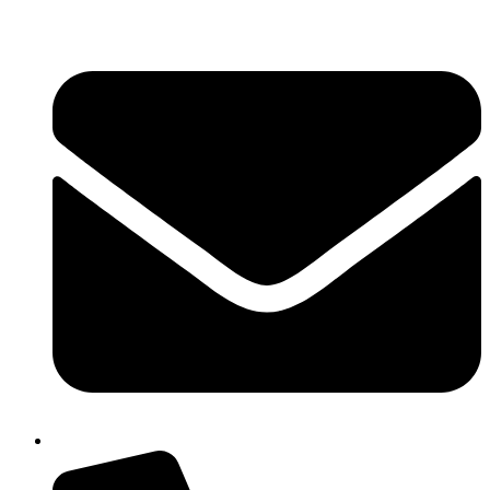
콘
텐
츠
로
건
너
뛰
기