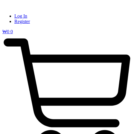
Log In
Register
₩
0
0