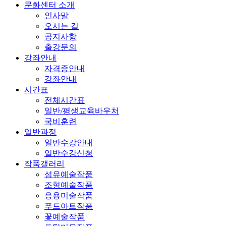
문화센터 소개
인사말
오시는 길
공지사항
출강문의
강좌안내
자격증안내
강좌안내
시간표
전체시간표
일반/평생교육바우처
국비훈련
일반과정
일반수강안내
일반수강신청
작품갤러리
섬유예술작품
조형예술작품
응용미술작품
푸드아트작품
꽃예술작품