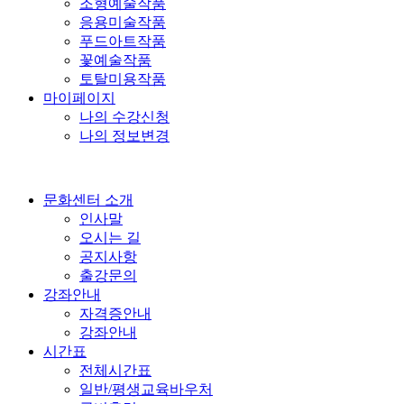
조형예술작품
응용미술작품
푸드아트작품
꽃예술작품
토탈미용작품
마이페이지
나의 수강신청
나의 정보변경
문화센터 소개
인사말
오시는 길
공지사항
출강문의
강좌안내
자격증안내
강좌안내
시간표
전체시간표
일반/평생교육바우처