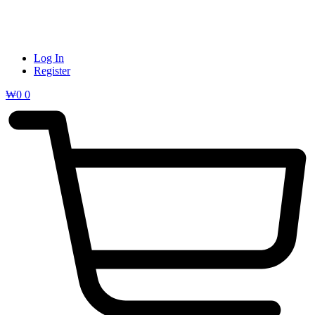
Log In
Register
₩
0
0