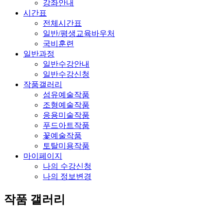
강좌안내
시간표
전체시간표
일반/평생교육바우처
국비훈련
일반과정
일반수강안내
일반수강신청
작품갤러리
섬유예술작품
조형예술작품
응용미술작품
푸드아트작품
꽃예술작품
토탈미용작품
마이페이지
나의 수강신청
나의 정보변경
작품 갤러리