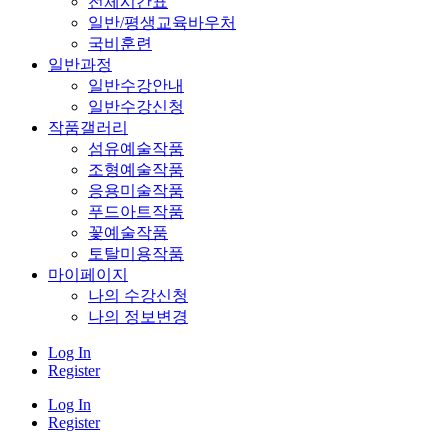
전체시간표
일반/평생교육바우처
국비훈련
일반과정
일반수강안내
일반수강신청
작품갤러리
섬유예술작품
조형예술작품
응용미술작품
푸드아트작품
꽃예술작품
토탈미용작품
마이페이지
나의 수강신청
나의 정보변경
Log In
Register
Log In
Register