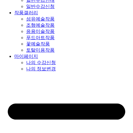
일반수강안내
일반수강신청
작품갤러리
섬유예술작품
조형예술작품
응용미술작품
푸드아트작품
꽃예술작품
토탈미용작품
마이페이지
나의 수강신청
나의 정보변경