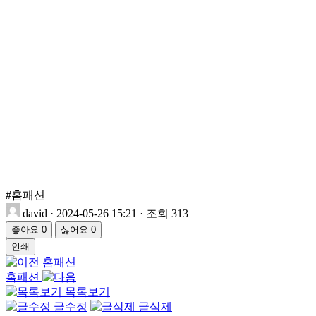
#홈패션
david
·
2024-05-26 15:21
·
조회 313
좋아요
0
싫어요
0
인쇄
홈패션
홈패션
목록보기
글수정
글삭제