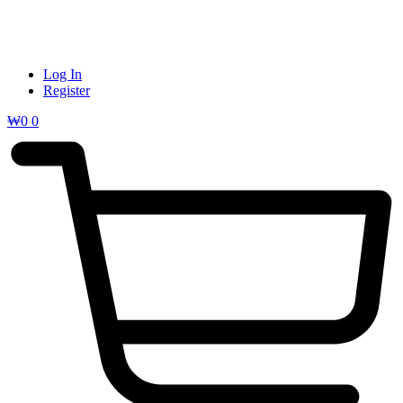
Log In
Register
₩
0
0