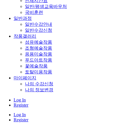
전체시간표
일반/평생교육바우처
국비훈련
일반과정
일반수강안내
일반수강신청
작품갤러리
섬유예술작품
조형예술작품
응용미술작품
푸드아트작품
꽃예술작품
토탈미용작품
마이페이지
나의 수강신청
나의 정보변경
Log In
Register
Log In
Register