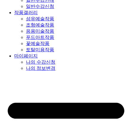
일반수강안내
일반수강신청
작품갤러리
섬유예술작품
조형예술작품
응용미술작품
푸드아트작품
꽃예술작품
토탈미용작품
마이페이지
나의 수강신청
나의 정보변경