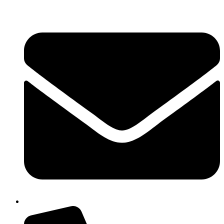
콘
텐
츠
로
건
너
뛰
기