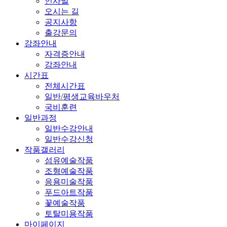
인사말
오시는 길
공지사항
출강문의
강좌안내
자격증안내
강좌안내
시간표
전체시간표
일반/평생교육바우처
국비훈련
일반과정
일반수강안내
일반수강신청
작품갤러리
섬유예술작품
조형예술작품
응용미술작품
푸드아트작품
꽃예술작품
토탈미용작품
마이페이지