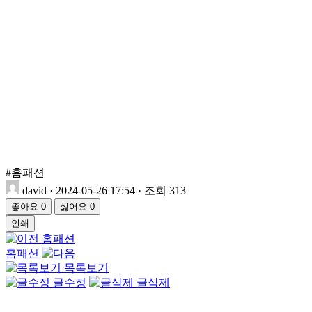
#홈패션
david
·
2024-05-26 17:54
·
조회 313
좋아요
0
싫어요
0
인쇄
홈패션
홈패션
목록보기
글수정
글삭제