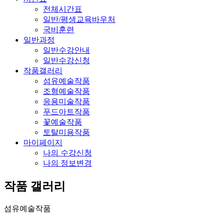
전체시간표
일반/평생교육바우처
국비훈련
일반과정
일반수강안내
일반수강신청
작품갤러리
섬유예술작품
조형예술작품
응용미술작품
푸드아트작품
꽃예술작품
토탈미용작품
마이페이지
나의 수강신청
나의 정보변경
작품 갤러리
섬유예술작품