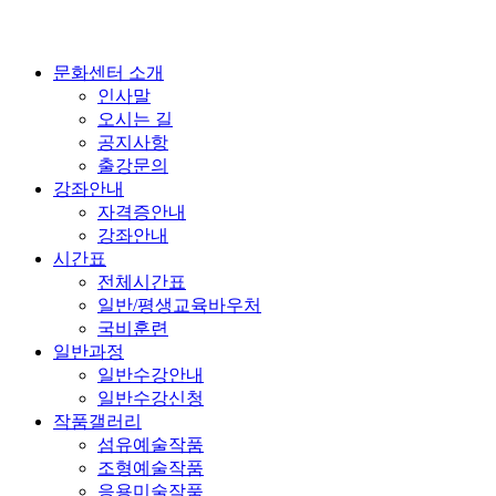
문화센터 소개
인사말
오시는 길
공지사항
출강문의
강좌안내
자격증안내
강좌안내
시간표
전체시간표
일반/평생교육바우처
국비훈련
일반과정
일반수강안내
일반수강신청
작품갤러리
섬유예술작품
조형예술작품
응용미술작품