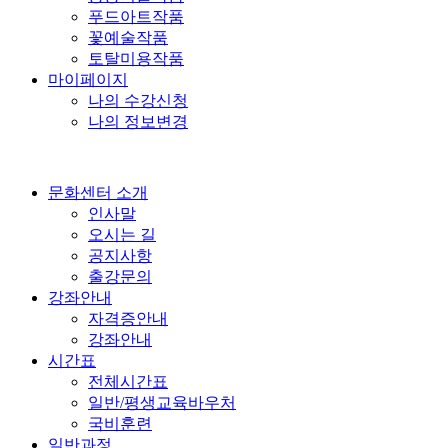
푸드아트작품
꽃예술작품
토탈미용작품
마이페이지
나의 수강신청
나의 정보변경
문화센터 소개
인사말
오시는 길
공지사항
출강문의
강좌안내
자격증안내
강좌안내
시간표
전체시간표
일반/평생교육바우처
국비훈련
일반과정