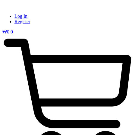
Log In
Register
₩
0
0