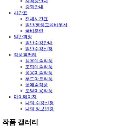
자격증안내
강좌안내
시간표
전체시간표
일반/평생교육바우처
국비훈련
일반과정
일반수강안내
일반수강신청
작품갤러리
섬유예술작품
조형예술작품
응용미술작품
푸드아트작품
꽃예술작품
토탈미용작품
마이페이지
나의 수강신청
나의 정보변경
작품 갤러리