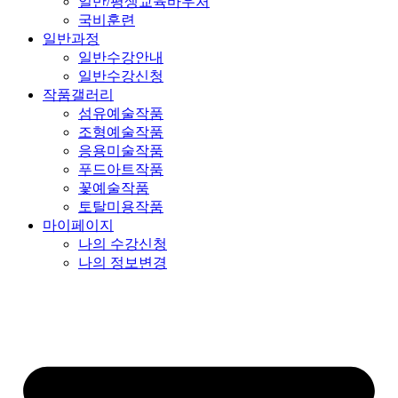
일반/평생교육바우처
국비훈련
일반과정
일반수강안내
일반수강신청
작품갤러리
섬유예술작품
조형예술작품
응용미술작품
푸드아트작품
꽃예술작품
토탈미용작품
마이페이지
나의 수강신청
나의 정보변경