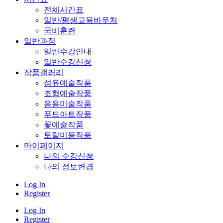
전체시간표
일반/평생교육바우처
국비훈련
일반과정
일반수강안내
일반수강신청
작품갤러리
섬유예술작품
조형예술작품
응용미술작품
푸드아트작품
꽃예술작품
토탈미용작품
마이페이지
나의 수강신청
나의 정보변경
Log In
Register
Log In
Register