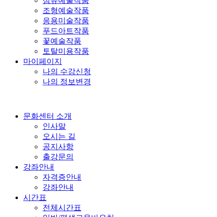
섬유예술작품
조형예술작품
응용미술작품
푸드아트작품
꽃예술작품
토탈미용작품
마이페이지
나의 수강신청
나의 정보변경
문화센터 소개
인사말
오시는 길
공지사항
출강문의
강좌안내
자격증안내
강좌안내
시간표
전체시간표