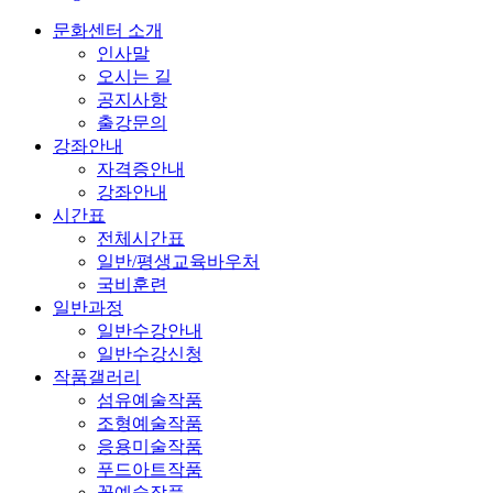
문화센터 소개
인사말
오시는 길
공지사항
출강문의
강좌안내
자격증안내
강좌안내
시간표
전체시간표
일반/평생교육바우처
국비훈련
일반과정
일반수강안내
일반수강신청
작품갤러리
섬유예술작품
조형예술작품
응용미술작품
푸드아트작품
꽃예술작품