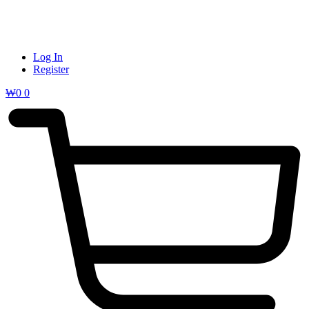
Log In
Register
₩
0
0