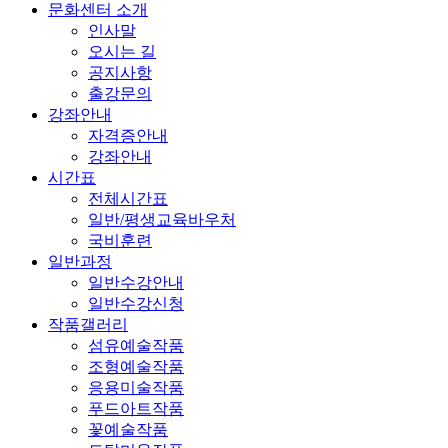
문화센터 소개
인사말
오시는 길
공지사항
출강문의
강좌안내
자격증안내
강좌안내
시간표
전체시간표
일반/평생교육바우처
국비훈련
일반과정
일반수강안내
일반수강신청
작품갤러리
섬유예술작품
조형예술작품
응용미술작품
푸드아트작품
꽃예술작품