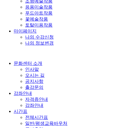
조형예술작품
응용미술작품
푸드아트작품
꽃예술작품
토탈미용작품
마이페이지
나의 수강신청
나의 정보변경
문화센터 소개
인사말
오시는 길
공지사항
출강문의
강좌안내
자격증안내
강좌안내
시간표
전체시간표
일반/평생교육바우처