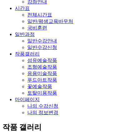
강좌안내
시간표
전체시간표
일반/평생교육바우처
국비훈련
일반과정
일반수강안내
일반수강신청
작품갤러리
섬유예술작품
조형예술작품
응용미술작품
푸드아트작품
꽃예술작품
토탈미용작품
마이페이지
나의 수강신청
나의 정보변경
작품 갤러리