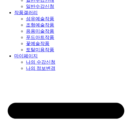
일반수강안내
일반수강신청
작품갤러리
섬유예술작품
조형예술작품
응용미술작품
푸드아트작품
꽃예술작품
토탈미용작품
마이페이지
나의 수강신청
나의 정보변경