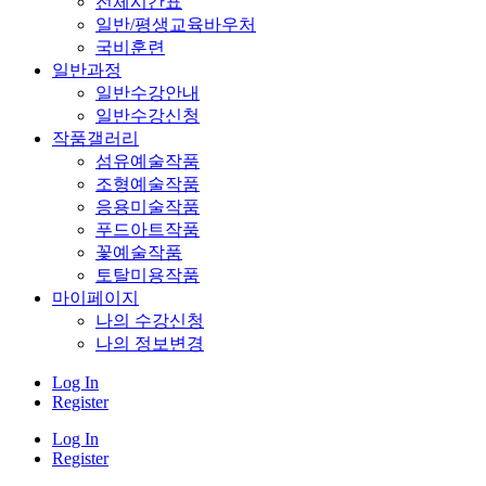
전체시간표
일반/평생교육바우처
국비훈련
일반과정
일반수강안내
일반수강신청
작품갤러리
섬유예술작품
조형예술작품
응용미술작품
푸드아트작품
꽃예술작품
토탈미용작품
마이페이지
나의 수강신청
나의 정보변경
Log In
Register
Log In
Register