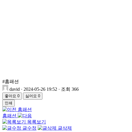
#홈패션
david
·
2024-05-26 19:52
·
조회 366
좋아요
0
싫어요
0
인쇄
홈패션
홈패션
목록보기
글수정
글삭제