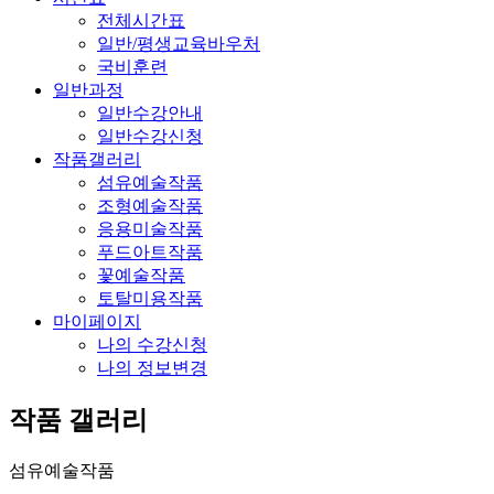
전체시간표
일반/평생교육바우처
국비훈련
일반과정
일반수강안내
일반수강신청
작품갤러리
섬유예술작품
조형예술작품
응용미술작품
푸드아트작품
꽃예술작품
토탈미용작품
마이페이지
나의 수강신청
나의 정보변경
작품 갤러리
섬유예술작품