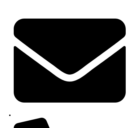
콘
텐
츠
로
건
너
뛰
기