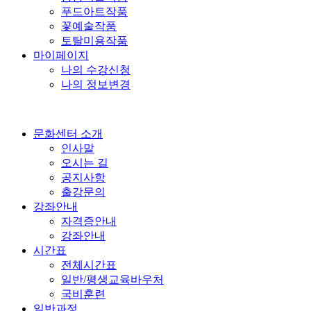
푸드아트작품
꽃예술작품
토탈미용작품
마이페이지
나의 수강신청
나의 정보변경
문화센터 소개
인사말
오시는 길
공지사항
출강문의
강좌안내
자격증안내
강좌안내
시간표
전체시간표
일반/평생교육바우처
국비훈련
일반과정