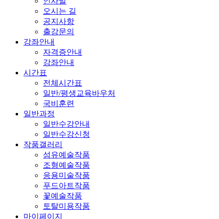
인사말
오시는 길
공지사항
출강문의
강좌안내
자격증안내
강좌안내
시간표
전체시간표
일반/평생교육바우처
국비훈련
일반과정
일반수강안내
일반수강신청
작품갤러리
섬유예술작품
조형예술작품
응용미술작품
푸드아트작품
꽃예술작품
토탈미용작품
마이페이지