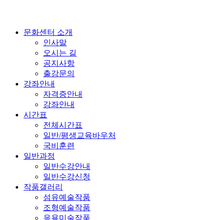
문화센터 소개
인사말
오시는 길
공지사항
출강문의
강좌안내
자격증안내
강좌안내
시간표
전체시간표
일반/평생교육바우처
국비훈련
일반과정
일반수강안내
일반수강신청
작품갤러리
섬유예술작품
조형예술작품
응용미술작품