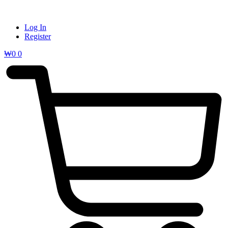
Log In
Register
₩
0
0