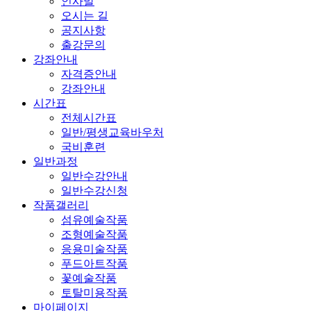
인사말
오시는 길
공지사항
출강문의
강좌안내
자격증안내
강좌안내
시간표
전체시간표
일반/평생교육바우처
국비훈련
일반과정
일반수강안내
일반수강신청
작품갤러리
섬유예술작품
조형예술작품
응용미술작품
푸드아트작품
꽃예술작품
토탈미용작품
마이페이지