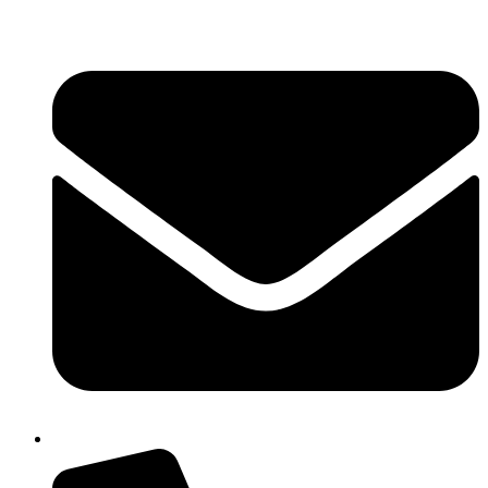
콘
텐
츠
로
건
너
뛰
기