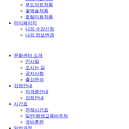
푸드아트작품
꽃예술작품
토탈미용작품
마이페이지
나의 수강신청
나의 정보변경
문화센터 소개
인사말
오시는 길
공지사항
출강문의
강좌안내
자격증안내
강좌안내
시간표
전체시간표
일반/평생교육바우처
국비훈련
일반과정