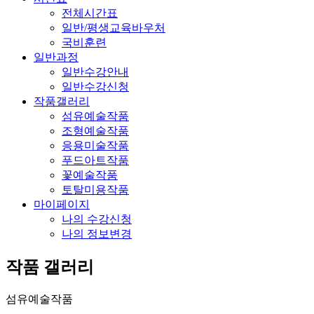
전체시간표
일반/평생교육바우처
국비훈련
일반과정
일반수강안내
일반수강신청
작품갤러리
섬유예술작품
조형예술작품
응용미술작품
푸드아트작품
꽃예술작품
토탈미용작품
마이페이지
나의 수강신청
나의 정보변경
작품 갤러리
섬유예술작품