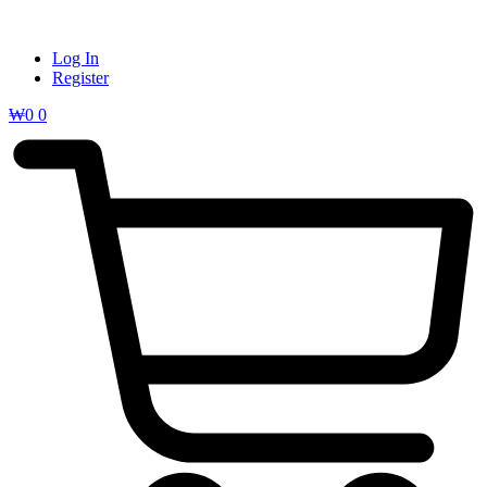
Log In
Register
₩
0
0