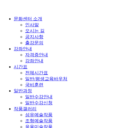
문화센터 소개
인사말
오시는 길
공지사항
출강문의
강좌안내
자격증안내
강좌안내
시간표
전체시간표
일반/평생교육바우처
국비훈련
일반과정
일반수강안내
일반수강신청
작품갤러리
섬유예술작품
조형예술작품
응용미술작품