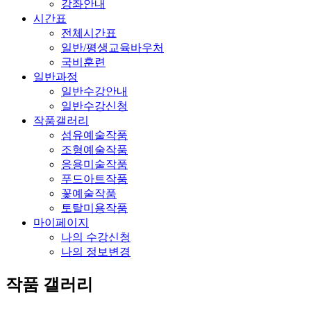
강좌안내
시간표
전체시간표
일반/평생교육바우처
국비훈련
일반과정
일반수강안내
일반수강신청
작품갤러리
섬유예술작품
조형예술작품
응용미술작품
푸드아트작품
꽃예술작품
토탈미용작품
마이페이지
나의 수강신청
나의 정보변경
작품 갤러리