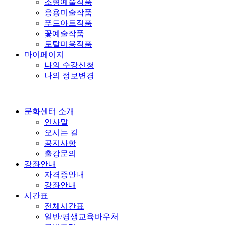
조형예술작품
응용미술작품
푸드아트작품
꽃예술작품
토탈미용작품
마이페이지
나의 수강신청
나의 정보변경
문화센터 소개
인사말
오시는 길
공지사항
출강문의
강좌안내
자격증안내
강좌안내
시간표
전체시간표
일반/평생교육바우처