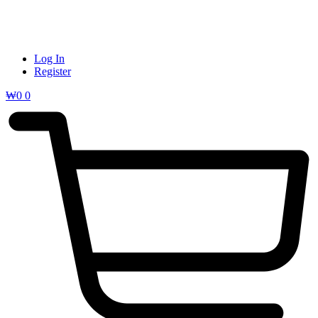
Log In
Register
₩
0
0