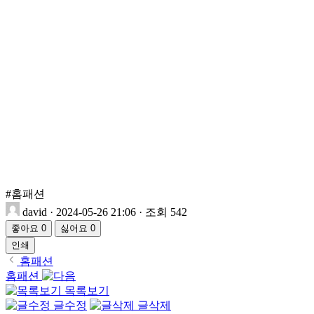
#홈패션
david
·
2024-05-26 21:06
·
조회 542
좋아요
0
싫어요
0
인쇄
홈패션
홈패션
목록보기
글수정
글삭제