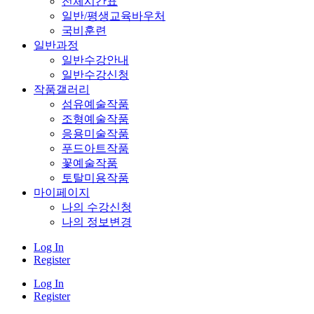
전체시간표
일반/평생교육바우처
국비훈련
일반과정
일반수강안내
일반수강신청
작품갤러리
섬유예술작품
조형예술작품
응용미술작품
푸드아트작품
꽃예술작품
토탈미용작품
마이페이지
나의 수강신청
나의 정보변경
Log In
Register
Log In
Register