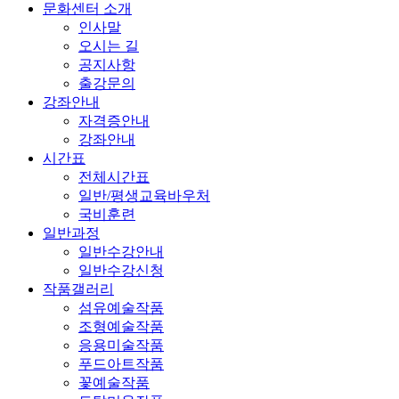
문화센터 소개
인사말
오시는 길
공지사항
출강문의
강좌안내
자격증안내
강좌안내
시간표
전체시간표
일반/평생교육바우처
국비훈련
일반과정
일반수강안내
일반수강신청
작품갤러리
섬유예술작품
조형예술작품
응용미술작품
푸드아트작품
꽃예술작품