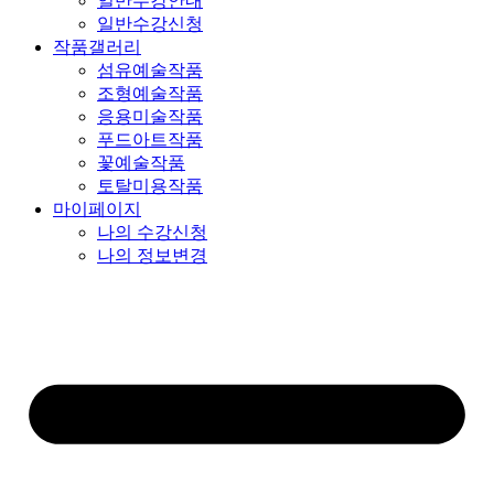
일반수강안내
일반수강신청
작품갤러리
섬유예술작품
조형예술작품
응용미술작품
푸드아트작품
꽃예술작품
토탈미용작품
마이페이지
나의 수강신청
나의 정보변경