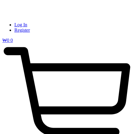
Log In
Register
₩
0
0