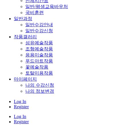
전체시간표
일반/평생교육바우처
국비훈련
일반과정
일반수강안내
일반수강신청
작품갤러리
섬유예술작품
조형예술작품
응용미술작품
푸드아트작품
꽃예술작품
토탈미용작품
마이페이지
나의 수강신청
나의 정보변경
Log In
Register
Log In
Register