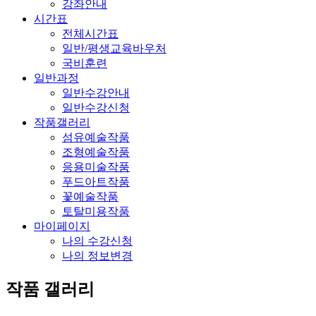
강좌안내
시간표
전체시간표
일반/평생교육바우처
국비훈련
일반과정
일반수강안내
일반수강신청
작품갤러리
섬유예술작품
조형예술작품
응용미술작품
푸드아트작품
꽃예술작품
토탈미용작품
마이페이지
나의 수강신청
나의 정보변경
작품 갤러리