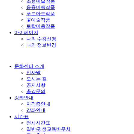
조형예술작품
응용미술작품
푸드아트작품
꽃예술작품
토탈미용작품
마이페이지
나의 수강신청
나의 정보변경
문화센터 소개
인사말
오시는 길
공지사항
출강문의
강좌안내
자격증안내
강좌안내
시간표
전체시간표
일반/평생교육바우처