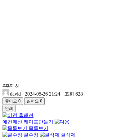
#홈패션
david
·
2024-05-26 21:24
·
조회 628
좋아요
0
싫어요
0
인쇄
홈패션
애견패션 케이프만들기
목록보기
글수정
글삭제