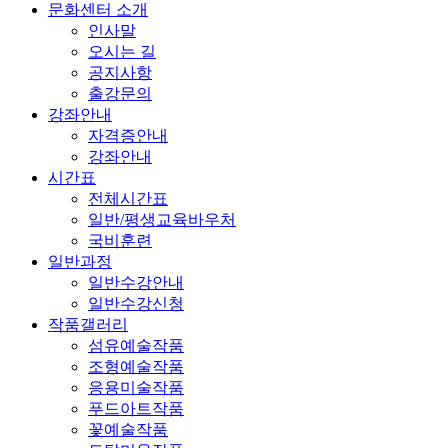
문화센터 소개
인사말
오시는 길
공지사항
출강문의
강좌안내
자격증안내
강좌안내
시간표
전체시간표
일반/평생교육바우처
국비훈련
일반과정
일반수강안내
일반수강신청
작품갤러리
섬유예술작품
조형예술작품
응용미술작품
푸드아트작품
꽃예술작품