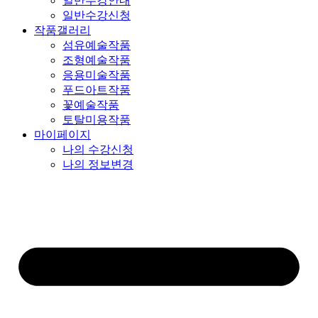
일반수강안내
일반수강신청
작품갤러리
섬유예술작품
조형예술작품
응용미술작품
푸드아트작품
꽃예술작품
토탈미용작품
마이페이지
나의 수강신청
나의 정보변경