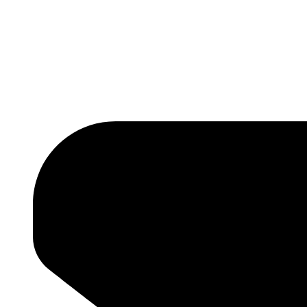
콘
텐
츠
로
건
너
뛰
기