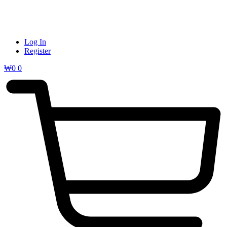
Log In
Register
₩
0
0