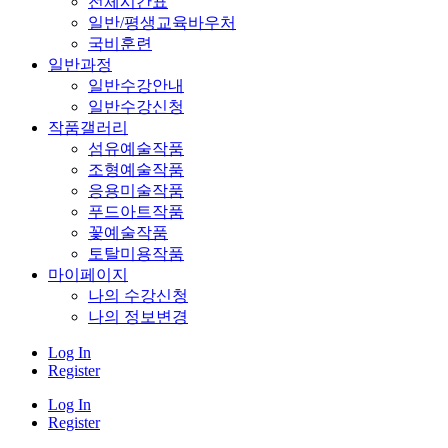
전체시간표
일반/평생교육바우처
국비훈련
일반과정
일반수강안내
일반수강신청
작품갤러리
섬유예술작품
조형예술작품
응용미술작품
푸드아트작품
꽃예술작품
토탈미용작품
마이페이지
나의 수강신청
나의 정보변경
Log In
Register
Log In
Register