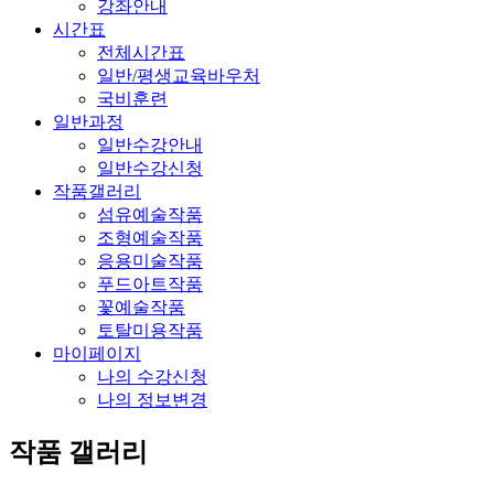
강좌안내
시간표
전체시간표
일반/평생교육바우처
국비훈련
일반과정
일반수강안내
일반수강신청
작품갤러리
섬유예술작품
조형예술작품
응용미술작품
푸드아트작품
꽃예술작품
토탈미용작품
마이페이지
나의 수강신청
나의 정보변경
작품 갤러리