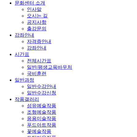
문화센터 소개
인사말
오시는 길
공지사항
출강문의
강좌안내
자격증안내
강좌안내
시간표
전체시간표
일반/평생교육바우처
국비훈련
일반과정
일반수강안내
일반수강신청
작품갤러리
섬유예술작품
조형예술작품
응용미술작품
푸드아트작품
꽃예술작품