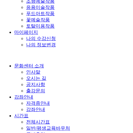
조형예술작품
응용미술작품
푸드아트작품
꽃예술작품
토탈미용작품
마이페이지
나의 수강신청
나의 정보변경
문화센터 소개
인사말
오시는 길
공지사항
출강문의
강좌안내
자격증안내
강좌안내
시간표
전체시간표
일반/평생교육바우처