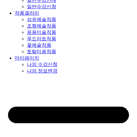
일반수강안내
일반수강신청
작품갤러리
섬유예술작품
조형예술작품
응용미술작품
푸드아트작품
꽃예술작품
토탈미용작품
마이페이지
나의 수강신청
나의 정보변경