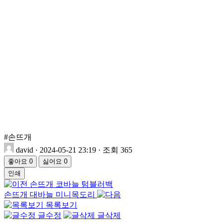
#손뜨개
david
·
2024-05-21 23:19
·
조회 365
좋아요
0
싫어요
0
인쇄
손뜨개 코바늘 텀블러백
손뜨개 대바늘 미니목도리
목록보기
글수정
글삭제