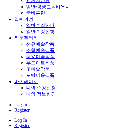
전체시간표
일반/평생교육바우처
국비훈련
일반과정
일반수강안내
일반수강신청
작품갤러리
섬유예술작품
조형예술작품
응용미술작품
푸드아트작품
꽃예술작품
토탈미용작품
마이페이지
나의 수강신청
나의 정보변경
Log In
Register
Log In
Register