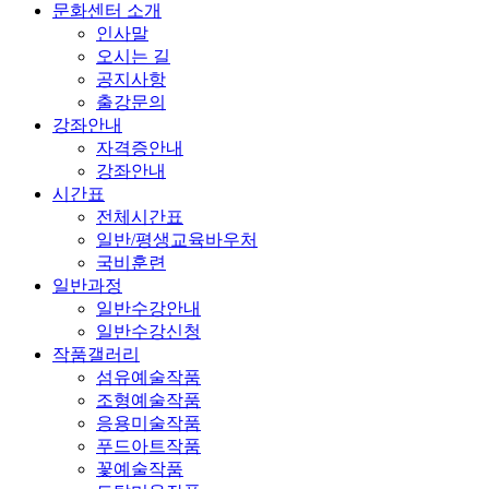
문화센터 소개
인사말
오시는 길
공지사항
출강문의
강좌안내
자격증안내
강좌안내
시간표
전체시간표
일반/평생교육바우처
국비훈련
일반과정
일반수강안내
일반수강신청
작품갤러리
섬유예술작품
조형예술작품
응용미술작품
푸드아트작품
꽃예술작품