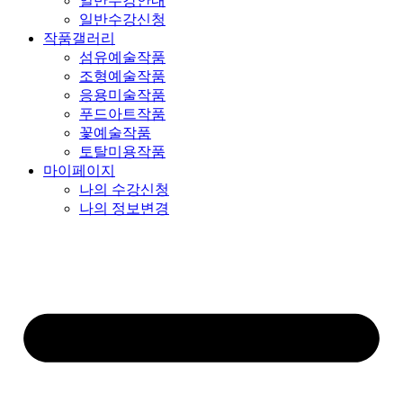
일반수강안내
일반수강신청
작품갤러리
섬유예술작품
조형예술작품
응용미술작품
푸드아트작품
꽃예술작품
토탈미용작품
마이페이지
나의 수강신청
나의 정보변경