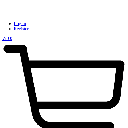
Log In
Register
₩
0
0