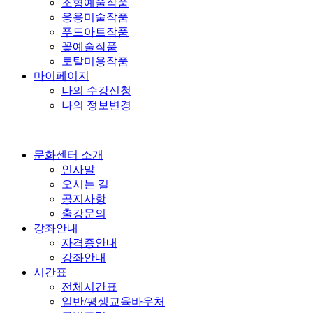
조형예술작품
응용미술작품
푸드아트작품
꽃예술작품
토탈미용작품
마이페이지
나의 수강신청
나의 정보변경
문화센터 소개
인사말
오시는 길
공지사항
출강문의
강좌안내
자격증안내
강좌안내
시간표
전체시간표
일반/평생교육바우처