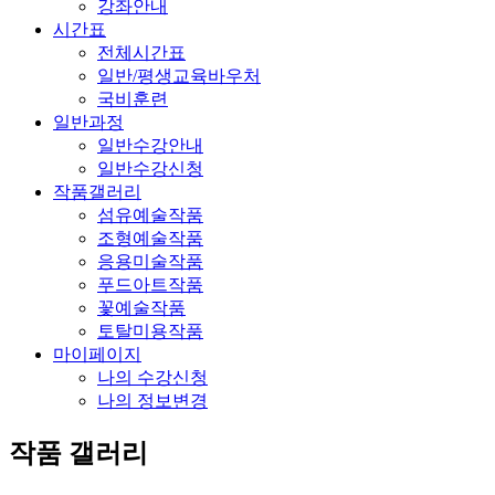
강좌안내
시간표
전체시간표
일반/평생교육바우처
국비훈련
일반과정
일반수강안내
일반수강신청
작품갤러리
섬유예술작품
조형예술작품
응용미술작품
푸드아트작품
꽃예술작품
토탈미용작품
마이페이지
나의 수강신청
나의 정보변경
작품 갤러리