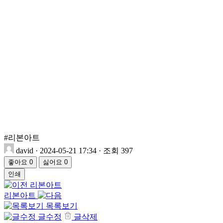
#리본아트
david
·
2024-05-21 17:34
·
조회 397
좋아요
0
싫어요
0
인쇄
리본아트
리본아트
목록보기
글수정
글삭제