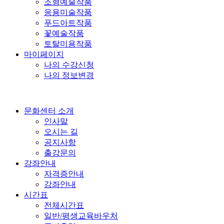
조형예술작품
응용미술작품
푸드아트작품
꽃예술작품
토탈미용작품
마이페이지
나의 수강신청
나의 정보변경
문화센터 소개
인사말
오시는 길
공지사항
출강문의
강좌안내
자격증안내
강좌안내
시간표
전체시간표
일반/평생교육바우처