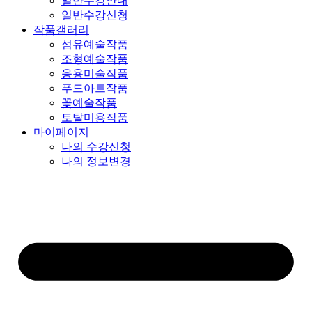
일반수강안내
일반수강신청
작품갤러리
섬유예술작품
조형예술작품
응용미술작품
푸드아트작품
꽃예술작품
토탈미용작품
마이페이지
나의 수강신청
나의 정보변경