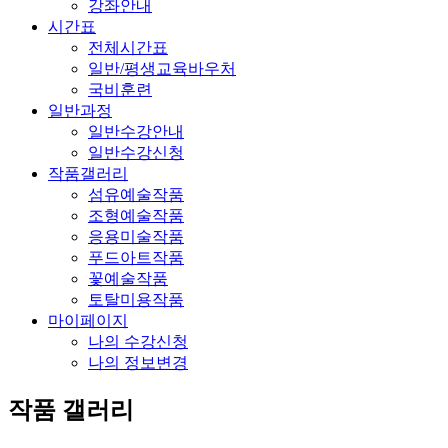
강좌안내
시간표
전체시간표
일반/평생교육바우처
국비훈련
일반과정
일반수강안내
일반수강신청
작품갤러리
섬유예술작품
조형예술작품
응용미술작품
푸드아트작품
꽃예술작품
토탈미용작품
마이페이지
나의 수강신청
나의 정보변경
작품 갤러리