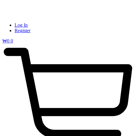
Log In
Register
₩
0
0