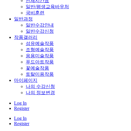
전체시간표
일반/평생교육바우처
국비훈련
일반과정
일반수강안내
일반수강신청
작품갤러리
섬유예술작품
조형예술작품
응용미술작품
푸드아트작품
꽃예술작품
토탈미용작품
마이페이지
나의 수강신청
나의 정보변경
Log In
Register
Log In
Register