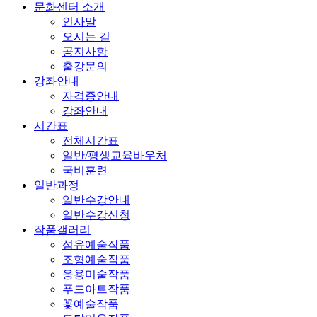
문화센터 소개
인사말
오시는 길
공지사항
출강문의
강좌안내
자격증안내
강좌안내
시간표
전체시간표
일반/평생교육바우처
국비훈련
일반과정
일반수강안내
일반수강신청
작품갤러리
섬유예술작품
조형예술작품
응용미술작품
푸드아트작품
꽃예술작품