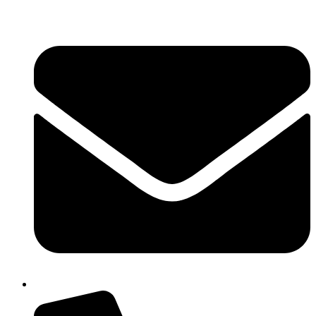
콘
텐
츠
로
건
너
뛰
기