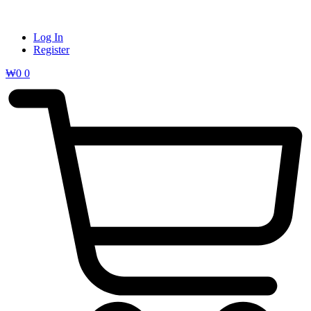
Log In
Register
₩
0
0