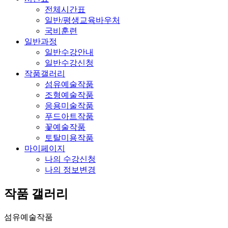
전체시간표
일반/평생교육바우처
국비훈련
일반과정
일반수강안내
일반수강신청
작품갤러리
섬유예술작품
조형예술작품
응용미술작품
푸드아트작품
꽃예술작품
토탈미용작품
마이페이지
나의 수강신청
나의 정보변경
작품 갤러리
섬유예술작품