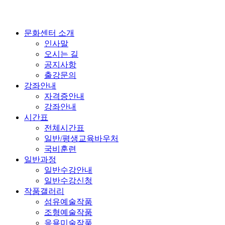
문화센터 소개
인사말
오시는 길
공지사항
출강문의
강좌안내
자격증안내
강좌안내
시간표
전체시간표
일반/평생교육바우처
국비훈련
일반과정
일반수강안내
일반수강신청
작품갤러리
섬유예술작품
조형예술작품
응용미술작품