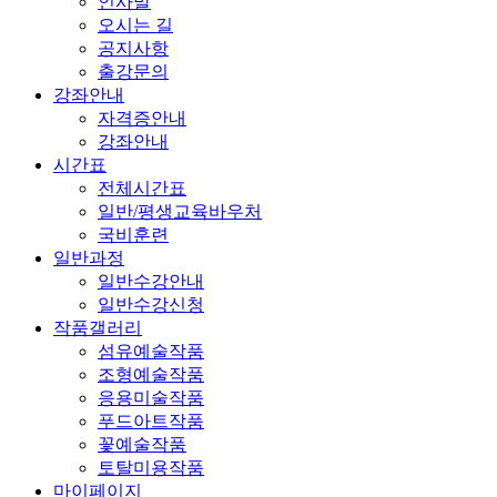
인사말
오시는 길
공지사항
출강문의
강좌안내
자격증안내
강좌안내
시간표
전체시간표
일반/평생교육바우처
국비훈련
일반과정
일반수강안내
일반수강신청
작품갤러리
섬유예술작품
조형예술작품
응용미술작품
푸드아트작품
꽃예술작품
토탈미용작품
마이페이지