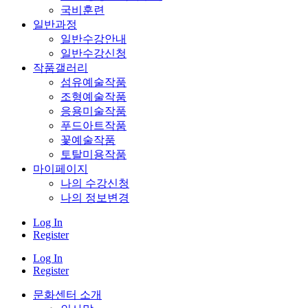
국비훈련
일반과정
일반수강안내
일반수강신청
작품갤러리
섬유예술작품
조형예술작품
응용미술작품
푸드아트작품
꽃예술작품
토탈미용작품
마이페이지
나의 수강신청
나의 정보변경
Log In
Register
Log In
Register
문화센터 소개