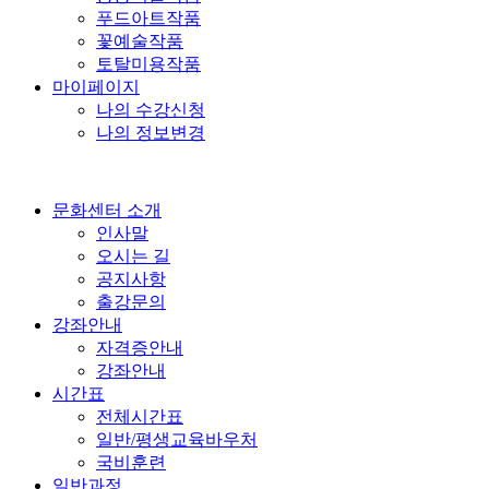
푸드아트작품
꽃예술작품
토탈미용작품
마이페이지
나의 수강신청
나의 정보변경
문화센터 소개
인사말
오시는 길
공지사항
출강문의
강좌안내
자격증안내
강좌안내
시간표
전체시간표
일반/평생교육바우처
국비훈련
일반과정