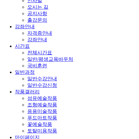
인사말
오시는 길
공지사항
출강문의
강좌안내
자격증안내
강좌안내
시간표
전체시간표
일반/평생교육바우처
국비훈련
일반과정
일반수강안내
일반수강신청
작품갤러리
섬유예술작품
조형예술작품
응용미술작품
푸드아트작품
꽃예술작품
토탈미용작품
마이페이지