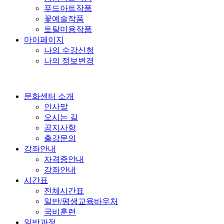
푸드아트작품
꽃예술작품
토탈미용작품
마이페이지
나의 수강신청
나의 정보변경
문화센터 소개
인사말
오시는 길
공지사항
출강문의
강좌안내
자격증안내
강좌안내
시간표
전체시간표
일반/평생교육바우처
국비훈련
일반과정