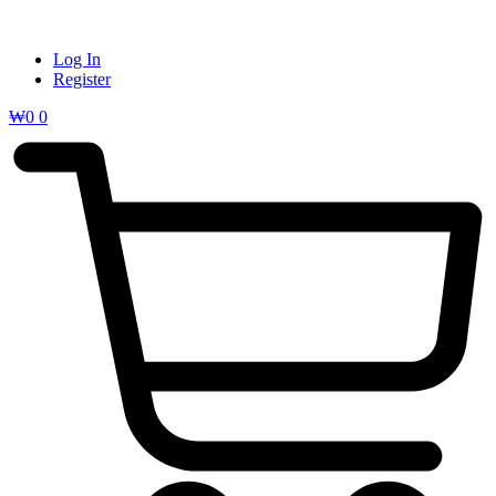
Log In
Register
₩
0
0