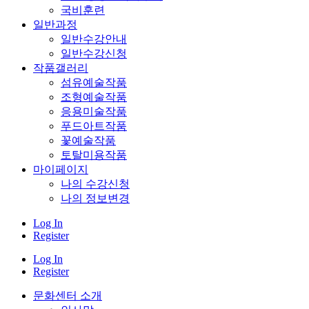
국비훈련
일반과정
일반수강안내
일반수강신청
작품갤러리
섬유예술작품
조형예술작품
응용미술작품
푸드아트작품
꽃예술작품
토탈미용작품
마이페이지
나의 수강신청
나의 정보변경
Log In
Register
Log In
Register
문화센터 소개