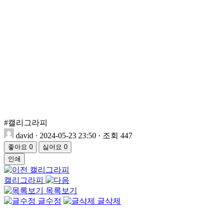
#캘리그라피
david
·
2024-05-23 23:50
·
조회 447
좋아요
0
싫어요
0
인쇄
캘리그라피
캘리그라피
목록보기
글수정
글삭제