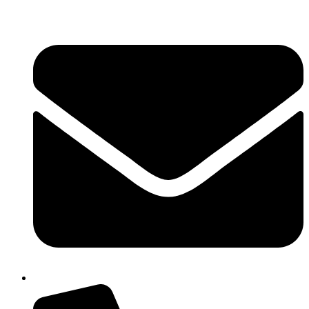
콘
텐
츠
로
건
너
뛰
기