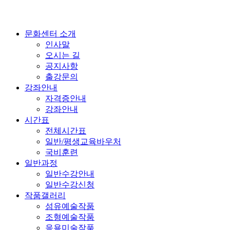
문화센터 소개
인사말
오시는 길
공지사항
출강문의
강좌안내
자격증안내
강좌안내
시간표
전체시간표
일반/평생교육바우처
국비훈련
일반과정
일반수강안내
일반수강신청
작품갤러리
섬유예술작품
조형예술작품
응용미술작품