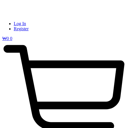
Log In
Register
₩
0
0