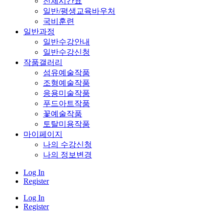
전체시간표
일반/평생교육바우처
국비훈련
일반과정
일반수강안내
일반수강신청
작품갤러리
섬유예술작품
조형예술작품
응용미술작품
푸드아트작품
꽃예술작품
토탈미용작품
마이페이지
나의 수강신청
나의 정보변경
Log In
Register
Log In
Register