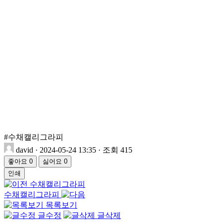
#수채캘리그라피
david
·
2024-05-24 13:35
·
조회 415
좋아요
0
싫어요
0
인쇄
수채캘리그라피
수채캘리그라피
목록보기
글수정
글삭제