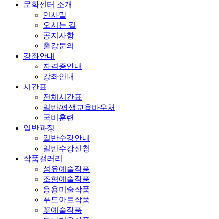
문화센터 소개
인사말
오시는 길
공지사항
출강문의
강좌안내
자격증안내
강좌안내
시간표
전체시간표
일반/평생교육바우처
국비훈련
일반과정
일반수강안내
일반수강신청
작품갤러리
섬유예술작품
조형예술작품
응용미술작품
푸드아트작품
꽃예술작품