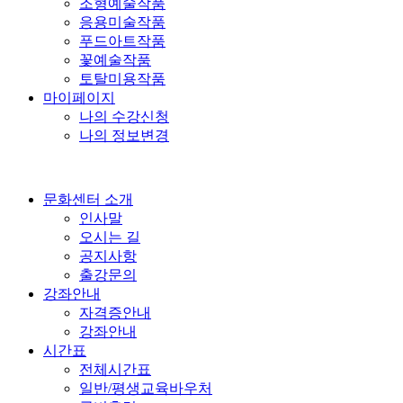
조형예술작품
응용미술작품
푸드아트작품
꽃예술작품
토탈미용작품
마이페이지
나의 수강신청
나의 정보변경
문화센터 소개
인사말
오시는 길
공지사항
출강문의
강좌안내
자격증안내
강좌안내
시간표
전체시간표
일반/평생교육바우처