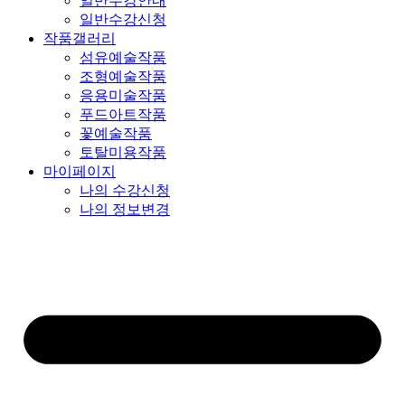
일반수강안내
일반수강신청
작품갤러리
섬유예술작품
조형예술작품
응용미술작품
푸드아트작품
꽃예술작품
토탈미용작품
마이페이지
나의 수강신청
나의 정보변경