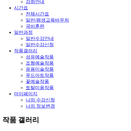
강좌안내
시간표
전체시간표
일반/평생교육바우처
국비훈련
일반과정
일반수강안내
일반수강신청
작품갤러리
섬유예술작품
조형예술작품
응용미술작품
푸드아트작품
꽃예술작품
토탈미용작품
마이페이지
나의 수강신청
나의 정보변경
작품 갤러리