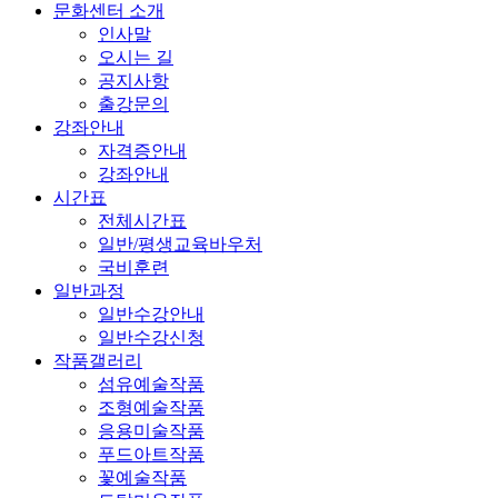
문화센터 소개
인사말
오시는 길
공지사항
출강문의
강좌안내
자격증안내
강좌안내
시간표
전체시간표
일반/평생교육바우처
국비훈련
일반과정
일반수강안내
일반수강신청
작품갤러리
섬유예술작품
조형예술작품
응용미술작품
푸드아트작품
꽃예술작품