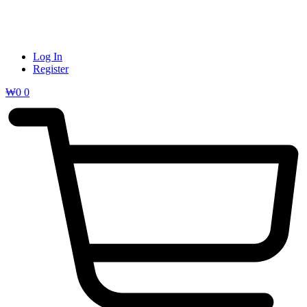
Log In
Register
₩
0
0