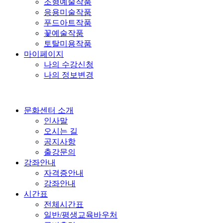
조형예술작품
응용미술작품
푸드아트작품
꽃예술작품
토탈미용작품
마이페이지
나의 수강신청
나의 정보변경
문화센터 소개
인사말
오시는 길
공지사항
출강문의
강좌안내
자격증안내
강좌안내
시간표
전체시간표
일반/평생교육바우처