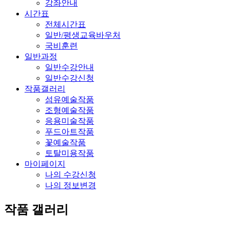
강좌안내
시간표
전체시간표
일반/평생교육바우처
국비훈련
일반과정
일반수강안내
일반수강신청
작품갤러리
섬유예술작품
조형예술작품
응용미술작품
푸드아트작품
꽃예술작품
토탈미용작품
마이페이지
나의 수강신청
나의 정보변경
작품 갤러리