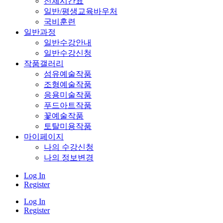
전체시간표
일반/평생교육바우처
국비훈련
일반과정
일반수강안내
일반수강신청
작품갤러리
섬유예술작품
조형예술작품
응용미술작품
푸드아트작품
꽃예술작품
토탈미용작품
마이페이지
나의 수강신청
나의 정보변경
Log In
Register
Log In
Register