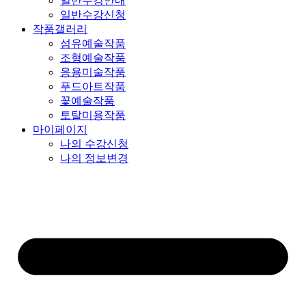
일반수강안내
일반수강신청
작품갤러리
섬유예술작품
조형예술작품
응용미술작품
푸드아트작품
꽃예술작품
토탈미용작품
마이페이지
나의 수강신청
나의 정보변경