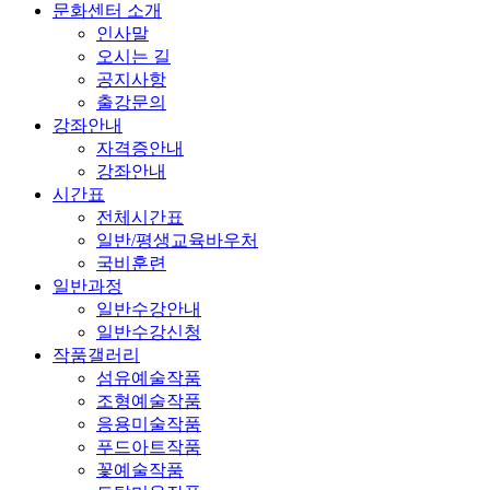
문화센터 소개
인사말
오시는 길
공지사항
출강문의
강좌안내
자격증안내
강좌안내
시간표
전체시간표
일반/평생교육바우처
국비훈련
일반과정
일반수강안내
일반수강신청
작품갤러리
섬유예술작품
조형예술작품
응용미술작품
푸드아트작품
꽃예술작품