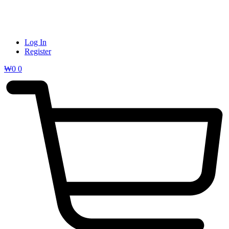
Log In
Register
₩
0
0