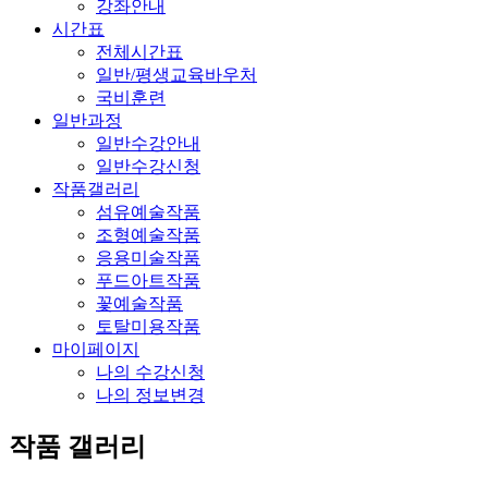
강좌안내
시간표
전체시간표
일반/평생교육바우처
국비훈련
일반과정
일반수강안내
일반수강신청
작품갤러리
섬유예술작품
조형예술작품
응용미술작품
푸드아트작품
꽃예술작품
토탈미용작품
마이페이지
나의 수강신청
나의 정보변경
작품 갤러리