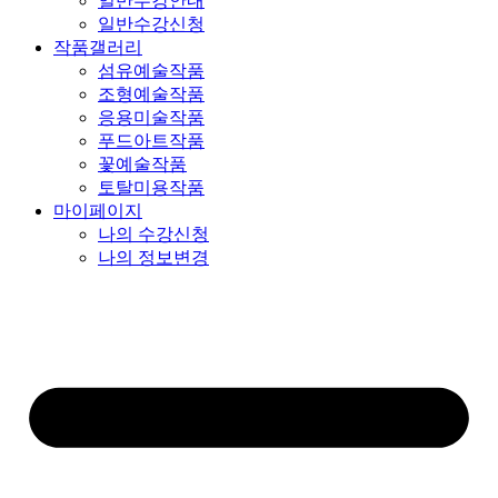
일반수강안내
일반수강신청
작품갤러리
섬유예술작품
조형예술작품
응용미술작품
푸드아트작품
꽃예술작품
토탈미용작품
마이페이지
나의 수강신청
나의 정보변경