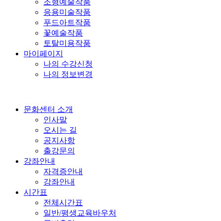
조형예술작품
응용미술작품
푸드아트작품
꽃예술작품
토탈미용작품
마이페이지
나의 수강신청
나의 정보변경
문화센터 소개
인사말
오시는 길
공지사항
출강문의
강좌안내
자격증안내
강좌안내
시간표
전체시간표
일반/평생교육바우처