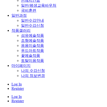
전체시간표
일반/평생교육바우처
국비훈련
일반과정
일반수강안내
일반수강신청
작품갤러리
섬유예술작품
조형예술작품
응용미술작품
푸드아트작품
꽃예술작품
토탈미용작품
마이페이지
나의 수강신청
나의 정보변경
Log In
Register
Log In
Register