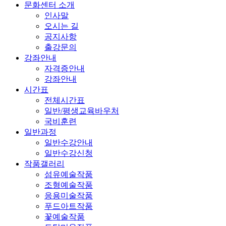
문화센터 소개
인사말
오시는 길
공지사항
출강문의
강좌안내
자격증안내
강좌안내
시간표
전체시간표
일반/평생교육바우처
국비훈련
일반과정
일반수강안내
일반수강신청
작품갤러리
섬유예술작품
조형예술작품
응용미술작품
푸드아트작품
꽃예술작품