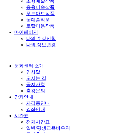
조형예술작품
응용미술작품
푸드아트작품
꽃예술작품
토탈미용작품
마이페이지
나의 수강신청
나의 정보변경
문화센터 소개
인사말
오시는 길
공지사항
출강문의
강좌안내
자격증안내
강좌안내
시간표
전체시간표
일반/평생교육바우처