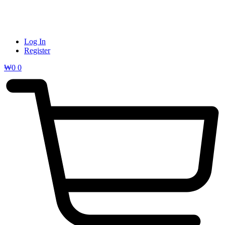
Log In
Register
₩
0
0