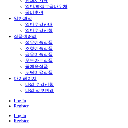
전체시간표
일반/평생교육바우처
국비훈련
일반과정
일반수강안내
일반수강신청
작품갤러리
섬유예술작품
조형예술작품
응용미술작품
푸드아트작품
꽃예술작품
토탈미용작품
마이페이지
나의 수강신청
나의 정보변경
Log In
Register
Log In
Register