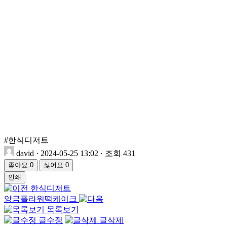
#한식디저트
david
·
2024-05-25 13:02
·
조회 431
좋아요
0
싫어요
0
인쇄
한식디저트
앙금플라워떡케이크
목록보기
글수정
글삭제