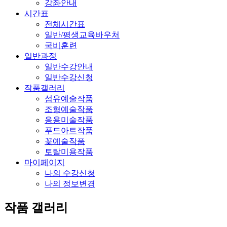
강좌안내
시간표
전체시간표
일반/평생교육바우처
국비훈련
일반과정
일반수강안내
일반수강신청
작품갤러리
섬유예술작품
조형예술작품
응용미술작품
푸드아트작품
꽃예술작품
토탈미용작품
마이페이지
나의 수강신청
나의 정보변경
작품 갤러리