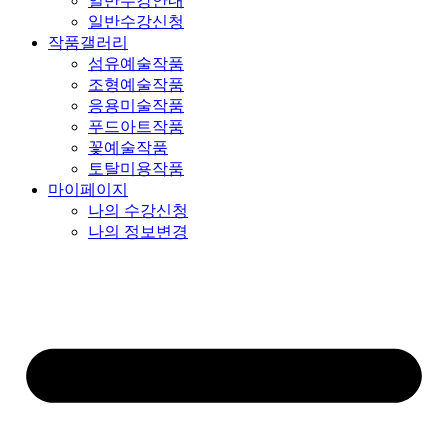
일반수강안내
일반수강신청
작품갤러리
섬유예술작품
조형예술작품
응용미술작품
푸드아트작품
꽃예술작품
토탈미용작품
마이페이지
나의 수강신청
나의 정보변경