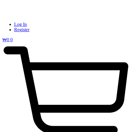
Log In
Register
₩
0
0