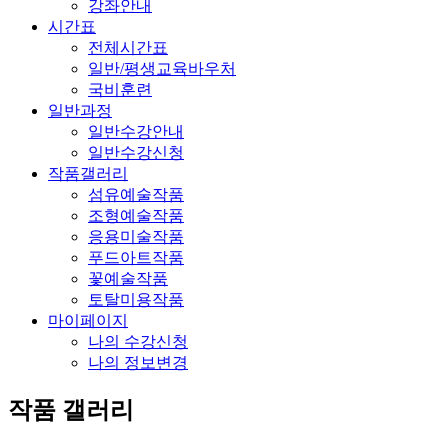
강좌안내
시간표
전체시간표
일반/평생교육바우처
국비훈련
일반과정
일반수강안내
일반수강신청
작품갤러리
섬유예술작품
조형예술작품
응용미술작품
푸드아트작품
꽃예술작품
토탈미용작품
마이페이지
나의 수강신청
나의 정보변경
작품 갤러리