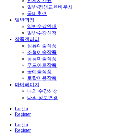
전체시간표
일반/평생교육바우처
국비훈련
일반과정
일반수강안내
일반수강신청
작품갤러리
섬유예술작품
조형예술작품
응용미술작품
푸드아트작품
꽃예술작품
토탈미용작품
마이페이지
나의 수강신청
나의 정보변경
Log In
Register
Log In
Register