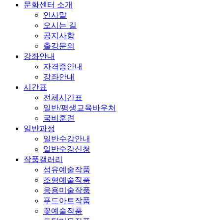
문화센터 소개
인사말
오시는 길
공지사항
출강문의
강좌안내
자격증안내
강좌안내
시간표
전체시간표
일반/평생교육바우처
국비훈련
일반과정
일반수강안내
일반수강신청
작품갤러리
섬유예술작품
조형예술작품
응용미술작품
푸드아트작품
꽃예술작품