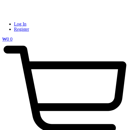
Log In
Register
₩
0
0