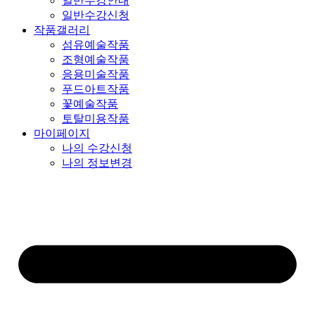
일반수강안내
일반수강신청
작품갤러리
섬유예술작품
조형예술작품
응용미술작품
푸드아트작품
꽃예술작품
토탈미용작품
마이페이지
나의 수강신청
나의 정보변경