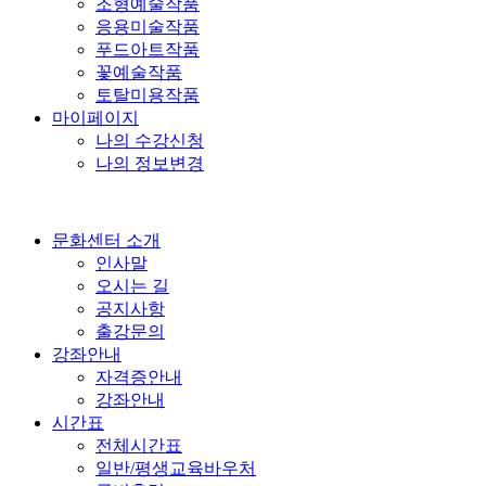
조형예술작품
응용미술작품
푸드아트작품
꽃예술작품
토탈미용작품
마이페이지
나의 수강신청
나의 정보변경
문화센터 소개
인사말
오시는 길
공지사항
출강문의
강좌안내
자격증안내
강좌안내
시간표
전체시간표
일반/평생교육바우처