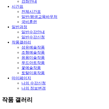
강좌안내
시간표
전체시간표
일반/평생교육바우처
국비훈련
일반과정
일반수강안내
일반수강신청
작품갤러리
섬유예술작품
조형예술작품
응용미술작품
푸드아트작품
꽃예술작품
토탈미용작품
마이페이지
나의 수강신청
나의 정보변경
작품 갤러리