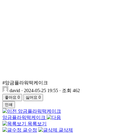
#앙금플라워떡케이크
david
·
2024-05-25 19:55
·
조회 462
좋아요
0
싫어요
0
인쇄
앙금플라워떡케이크
앙금플라워떡케이크
목록보기
글수정
글삭제