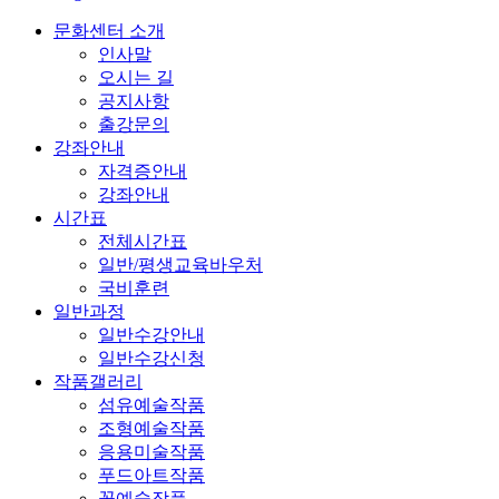
문화센터 소개
인사말
오시는 길
공지사항
출강문의
강좌안내
자격증안내
강좌안내
시간표
전체시간표
일반/평생교육바우처
국비훈련
일반과정
일반수강안내
일반수강신청
작품갤러리
섬유예술작품
조형예술작품
응용미술작품
푸드아트작품
꽃예술작품