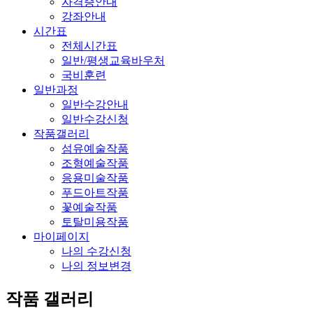
자격증안내
강좌안내
시간표
전체시간표
일반/평생교육바우처
국비훈련
일반과정
일반수강안내
일반수강신청
작품갤러리
섬유예술작품
조형예술작품
응용미술작품
푸드아트작품
꽃예술작품
토탈미용작품
마이페이지
나의 수강신청
나의 정보변경
작품 갤러리