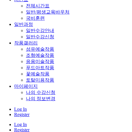
전체시간표
일반/평생교육바우처
국비훈련
일반과정
일반수강안내
일반수강신청
작품갤러리
섬유예술작품
조형예술작품
응용미술작품
푸드아트작품
꽃예술작품
토탈미용작품
마이페이지
나의 수강신청
나의 정보변경
Log In
Register
Log In
Register