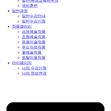
일반/평생교육바우처
국비훈련
일반과정
일반수강안내
일반수강신청
작품갤러리
섬유예술작품
조형예술작품
응용미술작품
푸드아트작품
꽃예술작품
토탈미용작품
마이페이지
나의 수강신청
나의 정보변경