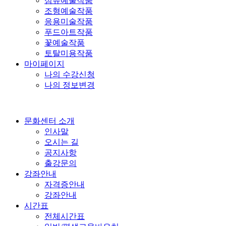
섬유예술작품
조형예술작품
응용미술작품
푸드아트작품
꽃예술작품
토탈미용작품
마이페이지
나의 수강신청
나의 정보변경
문화센터 소개
인사말
오시는 길
공지사항
출강문의
강좌안내
자격증안내
강좌안내
시간표
전체시간표