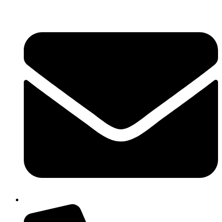
콘
텐
츠
로
건
너
뛰
기