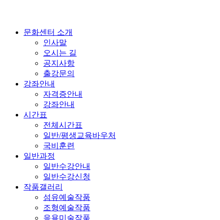
문화센터 소개
인사말
오시는 길
공지사항
출강문의
강좌안내
자격증안내
강좌안내
시간표
전체시간표
일반/평생교육바우처
국비훈련
일반과정
일반수강안내
일반수강신청
작품갤러리
섬유예술작품
조형예술작품
응용미술작품