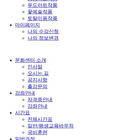
푸드아트작품
꽃예술작품
토탈미용작품
마이페이지
나의 수강신청
나의 정보변경
문화센터 소개
인사말
오시는 길
공지사항
출강문의
강좌안내
자격증안내
강좌안내
시간표
전체시간표
일반/평생교육바우처
국비훈련
일반과정