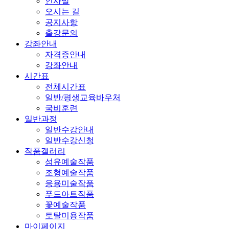
인사말
오시는 길
공지사항
출강문의
강좌안내
자격증안내
강좌안내
시간표
전체시간표
일반/평생교육바우처
국비훈련
일반과정
일반수강안내
일반수강신청
작품갤러리
섬유예술작품
조형예술작품
응용미술작품
푸드아트작품
꽃예술작품
토탈미용작품
마이페이지