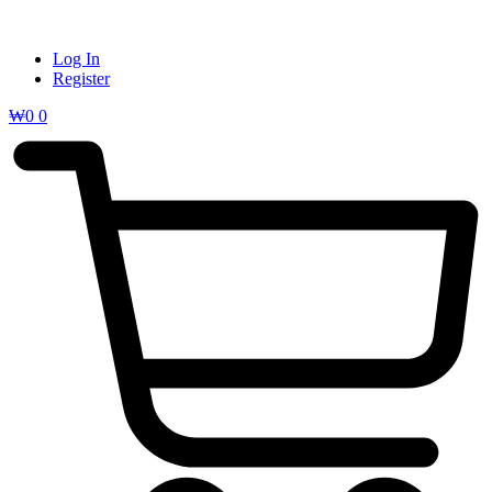
Log In
Register
₩
0
0