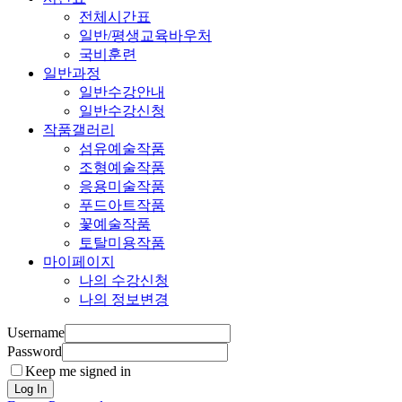
전체시간표
일반/평생교육바우처
국비훈련
일반과정
일반수강안내
일반수강신청
작품갤러리
섬유예술작품
조형예술작품
응용미술작품
푸드아트작품
꽃예술작품
토탈미용작품
마이페이지
나의 수강신청
나의 정보변경
Username
Password
Keep me signed in
Log In