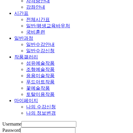
자격증안내
강좌안내
시간표
전체시간표
일반/평생교육바우처
국비훈련
일반과정
일반수강안내
일반수강신청
작품갤러리
섬유예술작품
조형예술작품
응용미술작품
푸드아트작품
꽃예술작품
토탈미용작품
마이페이지
나의 수강신청
나의 정보변경
Username
Password