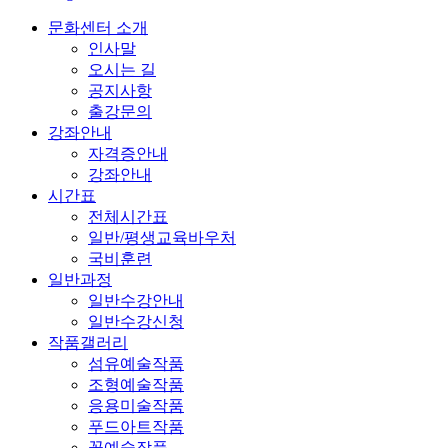
문화센터 소개
인사말
오시는 길
공지사항
출강문의
강좌안내
자격증안내
강좌안내
시간표
전체시간표
일반/평생교육바우처
국비훈련
일반과정
일반수강안내
일반수강신청
작품갤러리
섬유예술작품
조형예술작품
응용미술작품
푸드아트작품
꽃예술작품