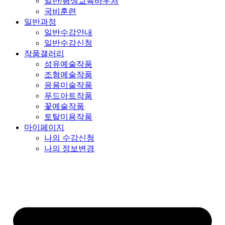
일반/평생교육바우처
국비훈련
일반과정
일반수강안내
일반수강신청
작품갤러리
섬유예술작품
조형예술작품
응용미술작품
푸드아트작품
꽃예술작품
토탈미용작품
마이페이지
나의 수강신청
나의 정보변경