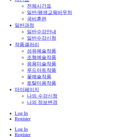
전체시간표
일반/평생교육바우처
국비훈련
일반과정
일반수강안내
일반수강신청
작품갤러리
섬유예술작품
조형예술작품
응용미술작품
푸드아트작품
꽃예술작품
토탈미용작품
마이페이지
나의 수강신청
나의 정보변경
Log In
Register
Log In
Register