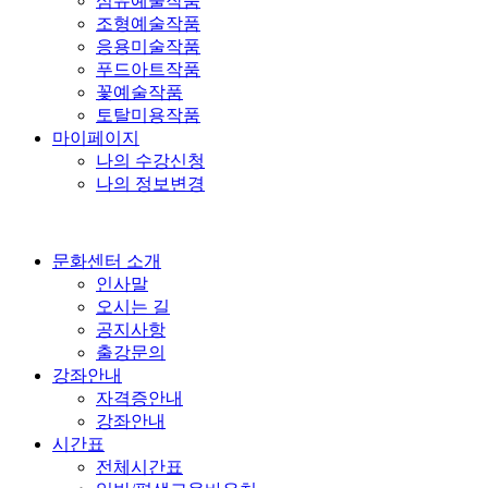
섬유예술작품
조형예술작품
응용미술작품
푸드아트작품
꽃예술작품
토탈미용작품
마이페이지
나의 수강신청
나의 정보변경
문화센터 소개
인사말
오시는 길
공지사항
출강문의
강좌안내
자격증안내
강좌안내
시간표
전체시간표