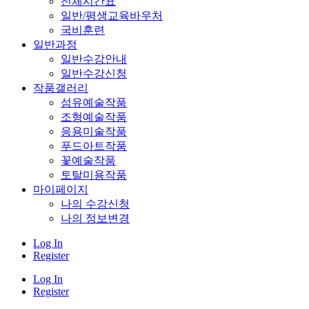
전체시간표
일반/평생교육바우처
국비훈련
일반과정
일반수강안내
일반수강신청
작품갤러리
섬유예술작품
조형예술작품
응용미술작품
푸드아트작품
꽃예술작품
토탈미용작품
마이페이지
나의 수강신청
나의 정보변경
Log In
Register
Log In
Register