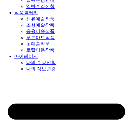
일반수강안내
일반수강신청
작품갤러리
섬유예술작품
조형예술작품
응용미술작품
푸드아트작품
꽃예술작품
토탈미용작품
마이페이지
나의 수강신청
나의 정보변경