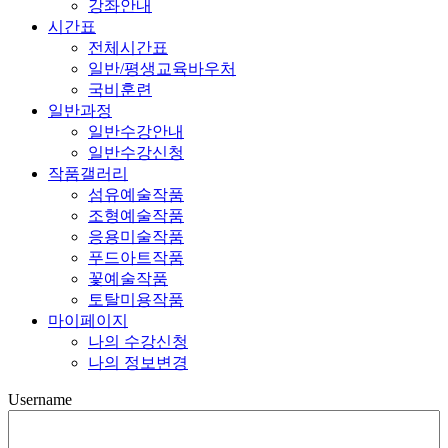
강좌안내
시간표
전체시간표
일반/평생교육바우처
국비훈련
일반과정
일반수강안내
일반수강신청
작품갤러리
섬유예술작품
조형예술작품
응용미술작품
푸드아트작품
꽃예술작품
토탈미용작품
마이페이지
나의 수강신청
나의 정보변경
Username