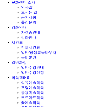
문화센터 소개
인사말
오시는 길
공지사항
출강문의
강좌안내
자격증안내
강좌안내
시간표
전체시간표
일반/평생교육바우처
국비훈련
일반과정
일반수강안내
일반수강신청
작품갤러리
섬유예술작품
조형예술작품
응용미술작품
푸드아트작품
꽃예술작품