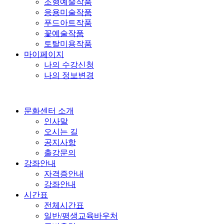
조형예술작품
응용미술작품
푸드아트작품
꽃예술작품
토탈미용작품
마이페이지
나의 수강신청
나의 정보변경
문화센터 소개
인사말
오시는 길
공지사항
출강문의
강좌안내
자격증안내
강좌안내
시간표
전체시간표
일반/평생교육바우처