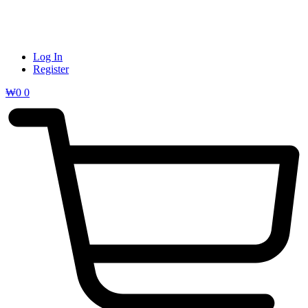
Log In
Register
₩
0
0