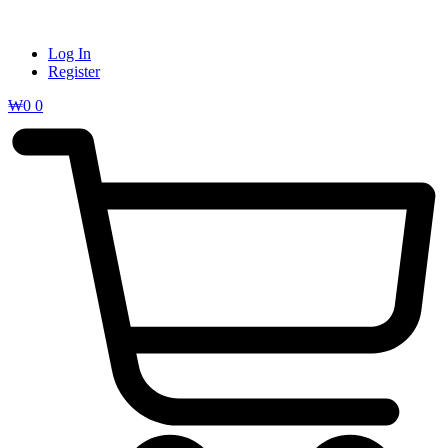
Log In
Register
₩
0
0