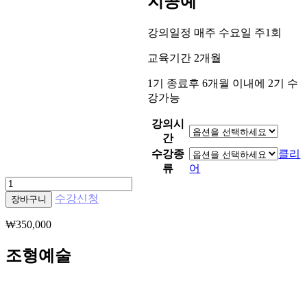
지공예
강의일정 매주 수요일 주1회
교육기간 2개월
1기 종료후 6개월 이내에 2기 수
강가능
강의시
간
수강종
클리
류
어
(바
우
수강신청
장바구니
처
₩
350,000
수
강
조형예술
신
청)
한
지