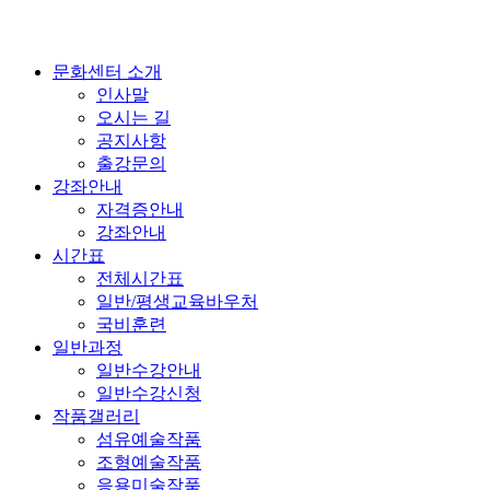
문화센터 소개
인사말
오시는 길
공지사항
출강문의
강좌안내
자격증안내
강좌안내
시간표
전체시간표
일반/평생교육바우처
국비훈련
일반과정
일반수강안내
일반수강신청
작품갤러리
섬유예술작품
조형예술작품
응용미술작품