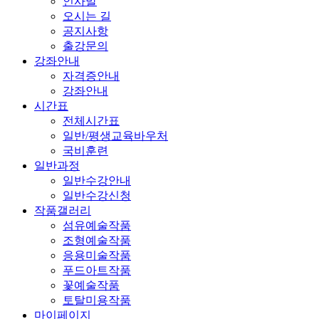
인사말
오시는 길
공지사항
출강문의
강좌안내
자격증안내
강좌안내
시간표
전체시간표
일반/평생교육바우처
국비훈련
일반과정
일반수강안내
일반수강신청
작품갤러리
섬유예술작품
조형예술작품
응용미술작품
푸드아트작품
꽃예술작품
토탈미용작품
마이페이지