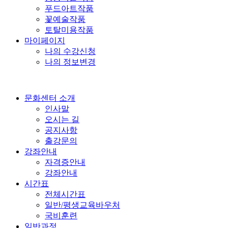
푸드아트작품
꽃예술작품
토탈미용작품
마이페이지
나의 수강신청
나의 정보변경
문화센터 소개
인사말
오시는 길
공지사항
출강문의
강좌안내
자격증안내
강좌안내
시간표
전체시간표
일반/평생교육바우처
국비훈련
일반과정