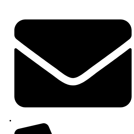
콘
텐
츠
로
건
너
뛰
기