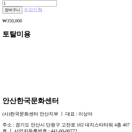
(바
우
수강신청
장바구니
처
₩
350,000
수
강
토탈미용
신
청)
수
제
비
누
수
량
안산한국문화센터
(사)한국문화센터 안산지부 ㅣ 대표 : 이상아
주소 : 경기도 안산시 단원구 고잔로 102 대지스타타워 4층 407
호 ㅣ 사업자등록번호 : 441-60-00772