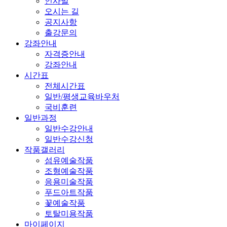
인사말
오시는 길
공지사항
출강문의
강좌안내
자격증안내
강좌안내
시간표
전체시간표
일반/평생교육바우처
국비훈련
일반과정
일반수강안내
일반수강신청
작품갤러리
섬유예술작품
조형예술작품
응용미술작품
푸드아트작품
꽃예술작품
토탈미용작품
마이페이지