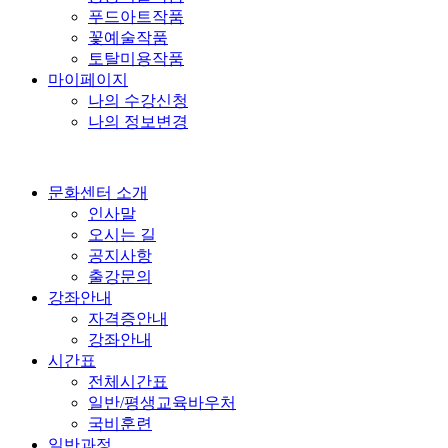
푸드아트작품
꽃예술작품
토탈미용작품
마이페이지
나의 수강신청
나의 정보변경
문화센터 소개
인사말
오시는 길
공지사항
출강문의
강좌안내
자격증안내
강좌안내
시간표
전체시간표
일반/평생교육바우처
국비훈련
일반과정