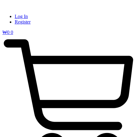
Log In
Register
₩
0
0