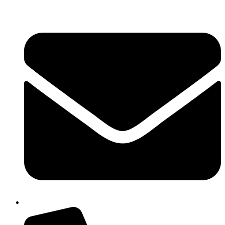
콘
텐
츠
로
건
너
뛰
기