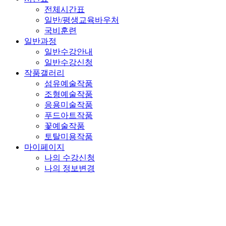
전체시간표
일반/평생교육바우처
국비훈련
일반과정
일반수강안내
일반수강신청
작품갤러리
섬유예술작품
조형예술작품
응용미술작품
푸드아트작품
꽃예술작품
토탈미용작품
마이페이지
나의 수강신청
나의 정보변경