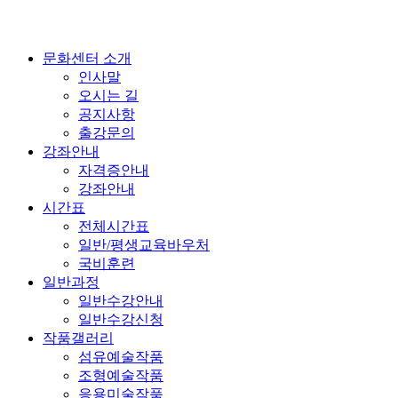
문화센터 소개
인사말
오시는 길
공지사항
출강문의
강좌안내
자격증안내
강좌안내
시간표
전체시간표
일반/평생교육바우처
국비훈련
일반과정
일반수강안내
일반수강신청
작품갤러리
섬유예술작품
조형예술작품
응용미술작품