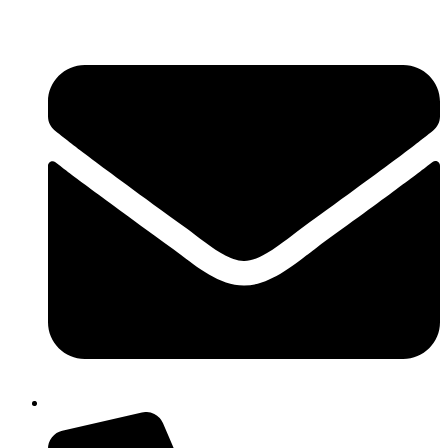
콘
텐
츠
로
건
너
뛰
기