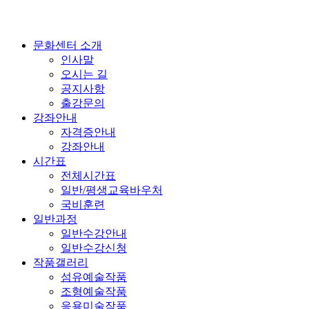
문화센터 소개
인사말
오시는 길
공지사항
출강문의
강좌안내
자격증안내
강좌안내
시간표
전체시간표
일반/평생교육바우처
국비훈련
일반과정
일반수강안내
일반수강신청
작품갤러리
섬유예술작품
조형예술작품
응용미술작품