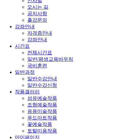
인사말
오시는 길
공지사항
출강문의
강좌안내
자격증안내
강좌안내
시간표
전체시간표
일반/평생교육바우처
국비훈련
일반과정
일반수강안내
일반수강신청
작품갤러리
섬유예술작품
조형예술작품
응용미술작품
푸드아트작품
꽃예술작품
토탈미용작품
마이페이지