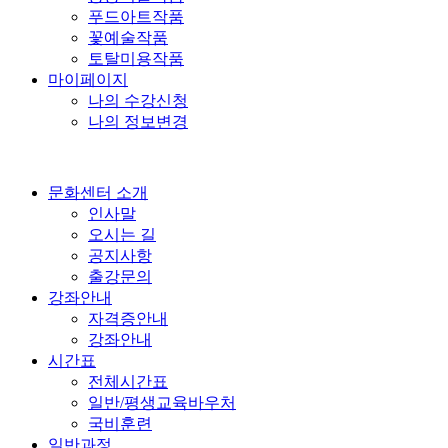
푸드아트작품
꽃예술작품
토탈미용작품
마이페이지
나의 수강신청
나의 정보변경
문화센터 소개
인사말
오시는 길
공지사항
출강문의
강좌안내
자격증안내
강좌안내
시간표
전체시간표
일반/평생교육바우처
국비훈련
일반과정