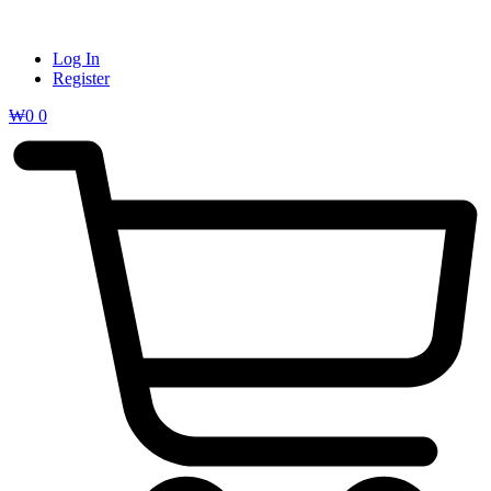
Log In
Register
₩
0
0